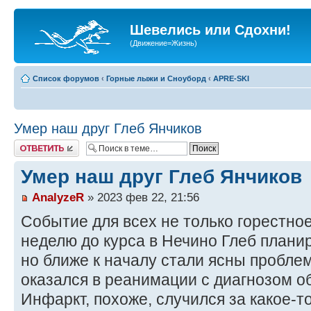
Шевелись или Сдохни!
(Движение=Жизнь)
Список форумов
‹
Горные лыжи и Сноуборд
‹
APRE-SKI
Умер наш друг Глеб Янчиков
Ответить
Умер наш друг Глеб Янчиков
AnalyzeR
» 2023 фев 22, 21:56
Событие для всех не только горестное
неделю до курса в Нечино Глеб планир
но ближе к началу стали ясны проблем
оказался в реанимации с диагнозом 
Инфаркт, похоже, случился за какое-то