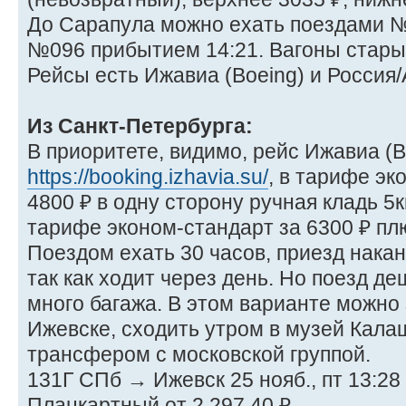
До Сарапула можно ехать поездами №
№096 прибытием 14:21. Вагоны стары
Рейсы есть Ижавиа (Boeing) и Россия
Из Санкт-Петербурга:
В приоритете, видимо, рейс Ижавиа (B
https://booking.izhavia.su/
, в тарифе эк
4800 ₽ в одну сторону ручная кладь 5кг
тарифе эконом-стандарт за 6300 ₽ плю
Поездом ехать 30 часов, приезд накан
так как ходит через день. Но поезд д
много багажа. В этом варианте можно 
Ижевске, сходить утром в музей Кала
трансфером с московской группой.
131Г СПб → Ижевск 25 нояб., пт 13:28
Плацкартный от 2 297,40 ₽