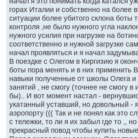
начал я это понимать когда катался у
горах Италии и собственно на более в
ситуации более убитого склона боты 
контроля ,не было нужного угла накло
нужного усилия при нагрузке на ботино
соответственно и нужной загрузке са
начал проявляться и я начал задумыва
В поездке с Олегом в Киргизию я окон
боты пора менять и в них применить 
навыки полученные от школы Олега и
занятий , не смогу (точнее не смогу в 
бы).. И вот момент настал - вернувшис
укатанный уставший, но довольный - я
аэропорту ((( Так и не понял как это с
с тележки, то ли я их забыл где то ,, но
прекрасный повод чтобы купить новые!