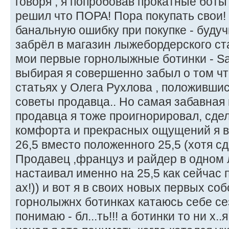
говоря , я попробовав прокатные бот
решил что ПОРА! Пора покупать свои!
банальную ошибку при покупке - буду
забрёл в магазин лыжебордерского ст
мои первые горнолыжные ботинки - Sa
выбирая я совершенно забыл о том чт
статьях у Олега Рухлова , положивши
советы продавца.. Но самая забавная 
продавца я тоже проигнорировал, сде
комфорта и прекрасных ощущений я в
26,5 вместо положенного 25,5 (хотя с
Продавец ,француз и райдер в одном 
настаивал именно на 25,5 как сейчас 
ах!)) и вот я в своих новых первых с
горнолыжнх ботинках катаюсь себе сез
понимаю - бл...ть!!! а ботинки то ни х..