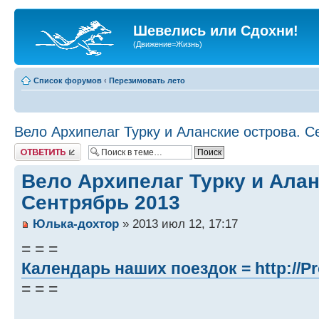
Шевелись или Сдохни!
(Движение=Жизнь)
Список форумов
‹
Перезимовать лето
Вело Архипелаг Турку и Аланские острова. С
Ответить
Вело Архипелаг Турку и Алан
Сентрябрь 2013
Юлька-дохтор
» 2013 июл 12, 17:17
= = =
Календарь наших поездок =
http://P
= = =