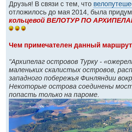
Друзья! В связи с тем, что
велопутеше
отложилось до мая 2014, была приду
кольцевой ВЕЛОТУР ПО АРХИПЕЛАГ
Чем примечателен данный маршру
"Архипелаг островов Турку - «ожерел
маленьких скалистых островов, рас
западного побережья Финляндии вокр
Некоторые острова соединены моста
попасть только на пароме.