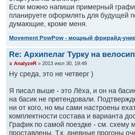
Если можно напиши примерный график
планируете оформлять для будущей по
думающие, кроме меня.
Movement PowPow - мощный фрирайд-уни
Re: Архипелаг Турку на велосип
AnalyzeR
» 2013 июл 30, 19:49
Ну среда, это не четверг )
Я писал выше - это Лёха, и он на ба
на басик не претендовали. Подтвержд
ни от кого, но мы сами настроены еха
комплектности состава и варианта дос
График по самой поездке - см. схему 
проставлены. Т.к. дневные прогоны оч