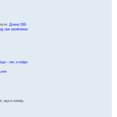
пути.
Длина 200-
езд при проблемах
бще - лес и озёра
ьное
я, еда в номер,