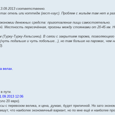
 13.09.2013 соответственно.
стах отель или коттедж (гест-хаус). Проблем с жильём там нет в разг
я экономии денежных средств: приготовление пищи самостоятельно.
й. Местность пересечённая, прогоны между стоянками от 20-45 км. 
 км (Турку-Турку-Хельсинки). В связи с закрытием парома, позволяющег
чуть подальше и чуть побольше...), но там больше на паромах, чем н
).
на велах.
 в пути.
.09.2013 12:06
оло 20 евро).
сы с перевозом велика, и цена, думаю, будет приличной. Но зато эконо
пишут, что наиболее экономичный вариант, но по мне ещё и наиболее пр