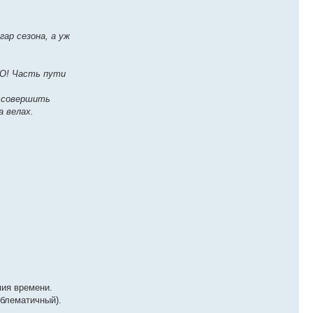
ар сезона, а уж
НО! Часть пути
о совершить
а велах.
мия времени.
облематичный).