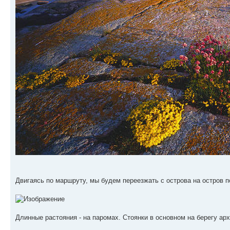
Двигаясь по маршруту, мы будем переезжать с острова на остров п
Длинные растояния - на паромах. Стоянки в основном на берегу ар