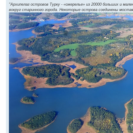
"Архипелаг островов Турку - «ожерелье» из 20000 больших и мал
вокруг старинного города. Некоторые острова соединены мостами