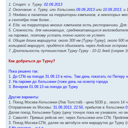
1. Старт: г. Турку.
02.09.2013
2. Окончание: г. Турку, или Хельсинки.
09.09.2013
или
10.09.2013
, и
3. Ночёвки в палатках на территории кэмпингов, в некоторых ме
в сентябре тем более...
4. Еда: на территории многих кэмпингов есть ресторанчики. Дл
5. Сложность: для начинающих, среднекатающихся велолюбителе
на паромах, поэтому устать точно никто не успеет.
6. Общая длина маршрута: около 300 км (Турку-Турку), около 500
кольцевой маршрут, придётся объезжать через Андские острова (
7. Длительность путешествия Турку-Турку - 10-11 дней (скорее 10
Как добраться до Турку?
Пока решено так:
1. До СПб на поезде 31.08.13 в ночь. Там день покатать по Питеру 
2. На пароме до Хельсинки (тоже день на осмотр города
3. Вечером 01.09.13 на поезде до Турку
Другие варианты:
1. Поезд Москва-Хельсинки (Лев Толстой) - цена 5030 р., около 14 ч
Отправление из Москвы:
31.08.2013, 22:50
, прибытие в Хельсинки
01
Далее поезд Хельсинки-Турку (цену точную пока не узнавали, но ок
2. Самолёт. Прямых рейсов нет, через Хельсинки или СПб. Проблем
3. Поезд Москва-СПб, далее на автобусе или маршрутке до Турку (
4.На машине... и т.д.