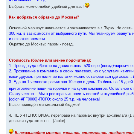
Выбрать можно любой удобный для вас!
Как добраться обратно до Москвы?
Основной маршрут начинается и заканчивается в г. Турку. Но опять
300 км, в зависимости от выбранного пути. Мы планируем рвануть н
и нехватки времени.
Обратно до Москвы: паром - поезд.
Стоимость (более или менее подсчитана):
1. Проезд туда-обратно на двоих вышел 520 евро (поезд+паром+п
2. Проживание в кэмпингах в своих палатках, но с услугами кэмпинг
наши друзья: при наличие палатки можно остановиться где хошь...
3. Еда на 1 человека расчитана 10 евро в день. То бишь на 15 дней
приготовление пищи на горелке и на кухне кэмпингов. Остальное о
Скажу честно... Мы в ресторанчик поесть свежей и вкуснейшей рыб
[color=#FF0000]ИТОГО: около 25 т.р. на человека!
Выше приведён минимальный бюджет!
4. НЕ УЧТЕНО: ВИЗА, переправа на паромах внутри архипелага (1 и
девочки туда же и т.п....[/color]
Высказывайте мнение, желание, стремление, предложения