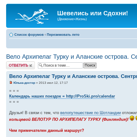
Шевелись или Сдохни!
(Движение=Жизнь)
Список форумов
‹
Перезимовать лето
Вело Архипелаг Турку и Аланские острова. С
Ответить
Вело Архипелаг Турку и Аланские острова. Сентр
Юлька-дохтор
» 2013 июл 12, 17:17
= = =
Календарь наших поездок =
http://ProSki.pro/calendar
= = =
Друзья! В связи с тем, что
велопутешествие по Шотландии
отложил
кольцевой ВЕЛОТУР ПО АРХИПЕЛАГУ ТУРКУ (Финляндия)!
Чем примечателен данный маршрут?