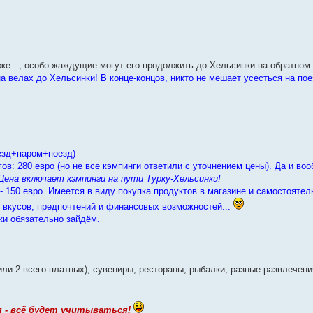
 же..., особо жаждущие могут его продолжить до Хельсинки на обратном 
а велах до Хельсинки! В конце-концов, никто не мешает усесться на по
оезд+паром+поезд)
ов: 280 евро (но не все кэмпинги ответили с уточнением цены). Да и воо
Цена включает кэмпинги на пути Турку-Хельсинки!
 - 150 евро. Имеется в виду покупка продуктов в магазине и самостоятел
т вкусов, предпочтений и финансовых возможностей...
ки обязательно зайдём.
ли 2 всего платных), сувениры, рестораны, рыбалки, разные развлечени
 - всё будет учитываться!