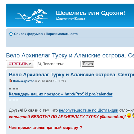
Шевелись или Сдохни!
(Движение=Жизнь)
Список форумов
‹
Перезимовать лето
Вело Архипелаг Турку и Аланские острова. С
Ответить
Вело Архипелаг Турку и Аланские острова. Сентр
Юлька-дохтор
» 2013 июл 12, 17:17
= = =
Календарь наших поездок =
http://ProSki.pro/calendar
= = =
Друзья! В связи с тем, что
велопутешествие по Шотландии
отложил
кольцевой ВЕЛОТУР ПО АРХИПЕЛАГУ ТУРКУ (Финляндия)!
Чем примечателен данный маршрут?