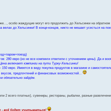
 же..., особо жаждущие могут его продолжить до Хельсинки на обратном 
а велах до Хельсинки! В конце-концов, никто не мешает усесться на по
оезд+паром+поезд)
ов: 280 евро (но не все кэмпинги ответили с уточнением цены). Да и воо
Цена включает кэмпинги на пути Турку-Хельсинки!
 - 150 евро. Имеется в виду покупка продуктов в магазине и самостоятел
т вкусов, предпочтений и финансовых возможностей...
ки обязательно зайдём.
ли 2 всего платных), сувениры, рестораны, рыбалки, разные развлечени
 - всё будет учитываться!