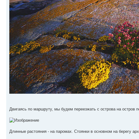
Двигаясь по маршруту, мы будем переезжать с острова на остров п
Длинные растояния - на паромах. Стоянки в основном на берегу ар