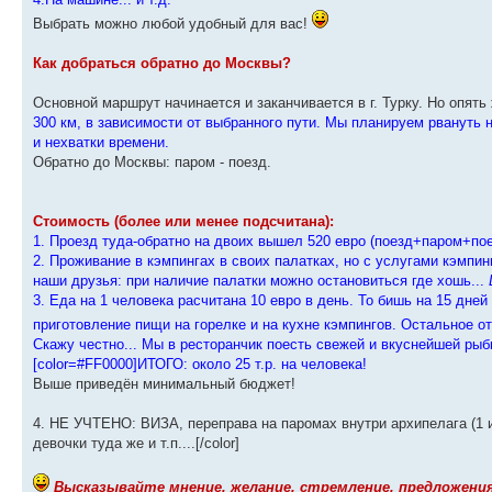
Выбрать можно любой удобный для вас!
Как добраться обратно до Москвы?
Основной маршрут начинается и заканчивается в г. Турку. Но опять
300 км, в зависимости от выбранного пути. Мы планируем рвануть н
и нехватки времени.
Обратно до Москвы: паром - поезд.
Стоимость (более или менее подсчитана):
1. Проезд туда-обратно на двоих вышел 520 евро (поезд+паром+п
2. Проживание в кэмпингах в своих палатках, но с услугами кэмпинг
наши друзья: при наличие палатки можно остановиться где хошь...
3. Еда на 1 человека расчитана 10 евро в день. То бишь на 15 дней
приготовление пищи на горелке и на кухне кэмпингов. Остальное о
Скажу честно... Мы в ресторанчик поесть свежей и вкуснейшей рыб
[color=#FF0000]ИТОГО: около 25 т.р. на человека!
Выше приведён минимальный бюджет!
4. НЕ УЧТЕНО: ВИЗА, переправа на паромах внутри архипелага (1 и
девочки туда же и т.п....[/color]
Высказывайте мнение, желание, стремление, предложения