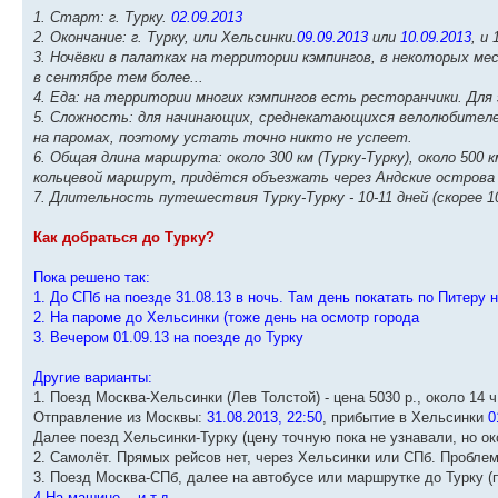
1. Старт: г. Турку.
02.09.2013
2. Окончание: г. Турку, или Хельсинки.
09.09.2013
или
10.09.2013
, и
3. Ночёвки в палатках на территории кэмпингов, в некоторых ме
в сентябре тем более...
4. Еда: на территории многих кэмпингов есть ресторанчики. Дл
5. Сложность: для начинающих, среднекатающихся велолюбителе
на паромах, поэтому устать точно никто не успеет.
6. Общая длина маршрута: около 300 км (Турку-Турку), около 500
кольцевой маршрут, придётся объезжать через Андские острова (
7. Длительность путешествия Турку-Турку - 10-11 дней (скорее 10
Как добраться до Турку?
Пока решено так:
1. До СПб на поезде 31.08.13 в ночь. Там день покатать по Питеру 
2. На пароме до Хельсинки (тоже день на осмотр города
3. Вечером 01.09.13 на поезде до Турку
Другие варианты:
1. Поезд Москва-Хельсинки (Лев Толстой) - цена 5030 р., около 14 ч
Отправление из Москвы:
31.08.2013, 22:50
, прибытие в Хельсинки
01
Далее поезд Хельсинки-Турку (цену точную пока не узнавали, но ок
2. Самолёт. Прямых рейсов нет, через Хельсинки или СПб. Проблем
3. Поезд Москва-СПб, далее на автобусе или маршрутке до Турку (
4.На машине... и т.д.