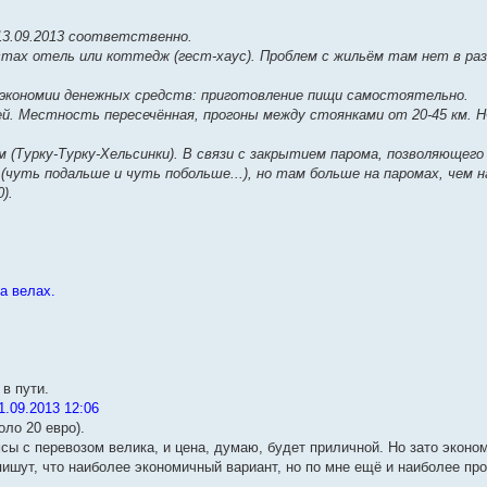
 13.09.2013 соответственно.
стах отель или коттедж (гест-хаус). Проблем с жильём там нет в разг
я экономии денежных средств: приготовление пищи самостоятельно.
й. Местность пересечённая, прогоны между стоянками от 20-45 км. 
 км (Турку-Турку-Хельсинки). В связи с закрытием парома, позволяющег
чуть подальше и чуть побольше...), но там больше на паромах, чем н
).
на велах.
 в пути.
.09.2013 12:06
оло 20 евро).
сы с перевозом велика, и цена, думаю, будет приличной. Но зато эконо
пишут, что наиболее экономичный вариант, но по мне ещё и наиболее пр