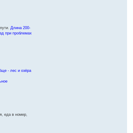
пути.
Длина 200-
езд при проблемах
бще - лес и озёра
ьное
я, еда в номер,