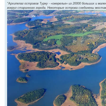
"Архипелаг островов Турку - «ожерелье» из 20000 больших и мал
вокруг старинного города. Некоторые острова соединены мостами