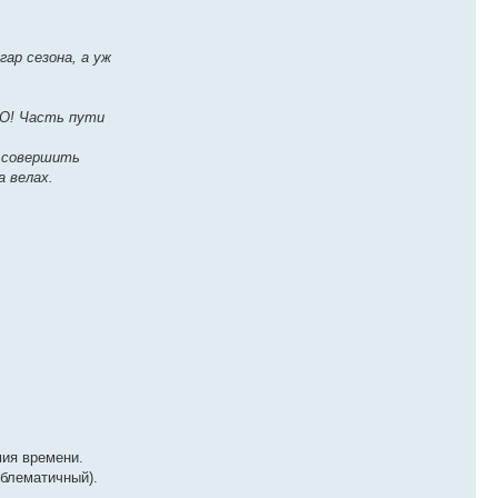
ар сезона, а уж
НО! Часть пути
о совершить
а велах.
мия времени.
облематичный).