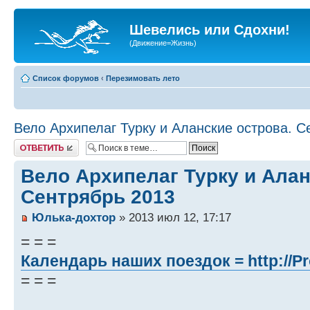
Шевелись или Сдохни!
(Движение=Жизнь)
Список форумов
‹
Перезимовать лето
Вело Архипелаг Турку и Аланские острова. С
Ответить
Вело Архипелаг Турку и Алан
Сентрябрь 2013
Юлька-дохтор
» 2013 июл 12, 17:17
= = =
Календарь наших поездок =
http://P
= = =