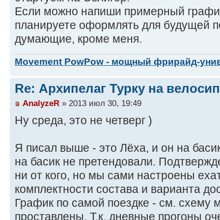
Если можно напиши примерный график
планируете оформлять для будущей по
думающие, кроме меня.
Movement PowPow - мощный фрирайд-уни
Re: Архипелаг Турку на велосип
AnalyzeR
» 2013 июл 30, 19:49
Ну среда, это не четверг )
Я писал выше - это Лёха, и он на ба
на басик не претендовали. Подтвержд
ни от кого, но мы сами настроены еха
комплектности состава и варианта дос
График по самой поездке - см. схему 
проставлены. Т.к. дневные прогоны оч