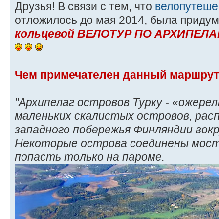
Друзья! В связи с тем, что
велопутеше
отложилось до мая 2014, была приду
кольцевой ВЕЛОТУР ПО АРХИПЕЛАГ
Чем примечателен данный маршру
"Архипелаг островов Турку - «ожерел
маленьких скалистых островов, рас
западного побережья Финляндии вокр
Некоторые острова соединены моста
попасть только на пароме.