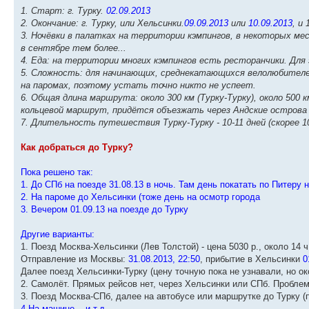
1. Старт: г. Турку.
02.09.2013
2. Окончание: г. Турку, или Хельсинки.
09.09.2013
или
10.09.2013
, и
3. Ночёвки в палатках на территории кэмпингов, в некоторых ме
в сентябре тем более...
4. Еда: на территории многих кэмпингов есть ресторанчики. Дл
5. Сложность: для начинающих, среднекатающихся велолюбителе
на паромах, поэтому устать точно никто не успеет.
6. Общая длина маршрута: около 300 км (Турку-Турку), около 500
кольцевой маршрут, придётся объезжать через Андские острова (
7. Длительность путешествия Турку-Турку - 10-11 дней (скорее 10
Как добраться до Турку?
Пока решено так:
1. До СПб на поезде 31.08.13 в ночь. Там день покатать по Питеру 
2. На пароме до Хельсинки (тоже день на осмотр города
3. Вечером 01.09.13 на поезде до Турку
Другие варианты:
1. Поезд Москва-Хельсинки (Лев Толстой) - цена 5030 р., около 14 ч
Отправление из Москвы:
31.08.2013, 22:50
, прибытие в Хельсинки
01
Далее поезд Хельсинки-Турку (цену точную пока не узнавали, но ок
2. Самолёт. Прямых рейсов нет, через Хельсинки или СПб. Проблем
3. Поезд Москва-СПб, далее на автобусе или маршрутке до Турку (
4.На машине... и т.д.