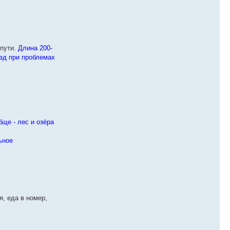
пути.
Длина 200-
езд при проблемах
бще - лес и озёра
ьное
я, еда в номер,