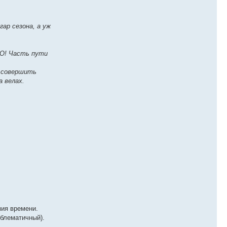
ар сезона, а уж
НО! Часть пути
о совершить
а велах.
мия времени.
облематичный).