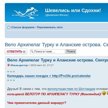
Шевелись или Сдохни!
(Движение=Жизнь)
Список форумов
‹
Перезимовать лето
Вело Архипелаг Турку и Аланские острова. С
Ответить
Вело Архипелаг Турку и Аланские острова. Сентр
Юлька-дохтор
» 2013 июл 12, 17:17
= = =
Календарь наших поездок =
http://ProSki.pro/calendar
= = =
Друзья! В связи с тем, что
велопутешествие по Шотландии
отложил
кольцевой ВЕЛОТУР ПО АРХИПЕЛАГУ ТУРКУ (Финляндия)!
Чем примечателен данный маршрут?