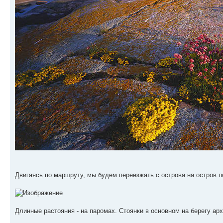
Двигаясь по маршруту, мы будем переезжать с острова на остров п
Длинные растояния - на паромах. Стоянки в основном на берегу ар