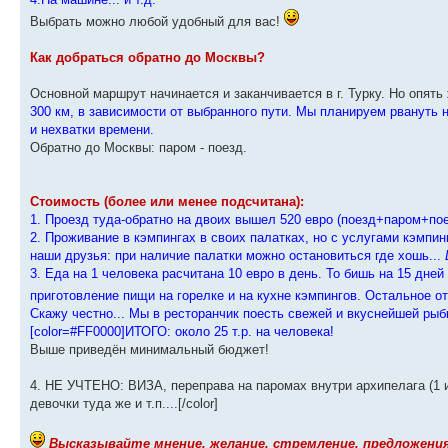
Выбрать можно любой удобный для вас!
Как добраться обратно до Москвы?
Основной маршрут начинается и заканчивается в г. Турку. Но опять
300 км, в зависимости от выбранного пути. Мы планируем рвануть н
и нехватки времени.
Обратно до Москвы: паром - поезд.
Стоимость (более или менее подсчитана):
1. Проезд туда-обратно на двоих вышел 520 евро (поезд+паром+п
2. Проживание в кэмпингах в своих палатках, но с услугами кэмпинг
наши друзья: при наличие палатки можно остановиться где хошь...
3. Еда на 1 человека расчитана 10 евро в день. То бишь на 15 дней
приготовление пищи на горелке и на кухне кэмпингов. Остальное о
Скажу честно... Мы в ресторанчик поесть свежей и вкуснейшей рыб
[color=#FF0000]ИТОГО: около 25 т.р. на человека!
Выше приведён минимальный бюджет!
4. НЕ УЧТЕНО: ВИЗА, переправа на паромах внутри архипелага (1 и
девочки туда же и т.п....[/color]
Высказывайте мнение, желание, стремление, предложения