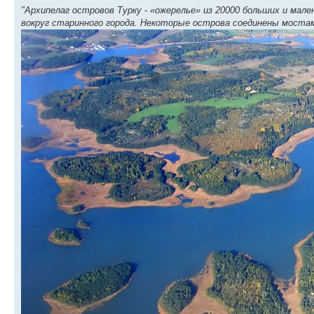
"Архипелаг островов Турку - «ожерелье» из 20000 больших и мал
вокруг старинного города. Некоторые острова соединены мостами