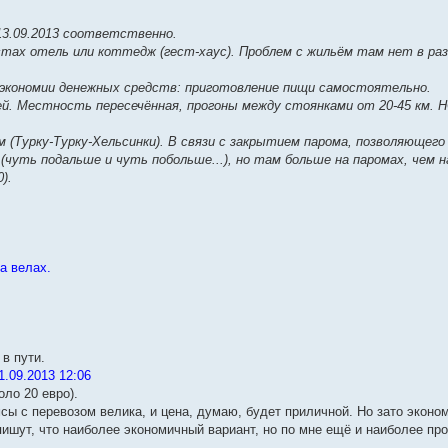
 13.09.2013 соответственно.
стах отель или коттедж (гест-хаус). Проблем с жильём там нет в разг
я экономии денежных средств: приготовление пищи самостоятельно.
й. Местность пересечённая, прогоны между стоянками от 20-45 км. 
 км (Турку-Турку-Хельсинки). В связи с закрытием парома, позволяющег
чуть подальше и чуть побольше...), но там больше на паромах, чем н
).
на велах.
 в пути.
.09.2013 12:06
оло 20 евро).
сы с перевозом велика, и цена, думаю, будет приличной. Но зато эконо
пишут, что наиболее экономичный вариант, но по мне ещё и наиболее пр