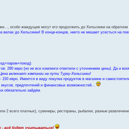
 же..., особо жаждущие могут его продолжить до Хельсинки на обратном 
а велах до Хельсинки! В конце-концов, никто не мешает усесться на по
оезд+паром+поезд)
ов: 280 евро (но не все кэмпинги ответили с уточнением цены). Да и воо
Цена включает кэмпинги на пути Турку-Хельсинки!
 - 150 евро. Имеется в виду покупка продуктов в магазине и самостоятел
т вкусов, предпочтений и финансовых возможностей...
ки обязательно зайдём.
ли 2 всего платных), сувениры, рестораны, рыбалки, разные развлечени
 - всё будет учитываться!