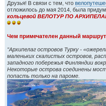
Друзья! В связи с тем, что
велопутеше
отложилось до мая 2014, была приду
кольцевой ВЕЛОТУР ПО АРХИПЕЛАГ
Чем примечателен данный маршру
"Архипелаг островов Турку - «ожерел
маленьких скалистых островов, рас
западного побережья Финляндии вокр
Некоторые острова соединены моста
попасть только на пароме.