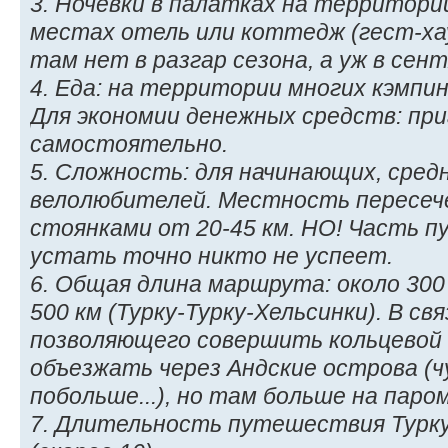
3. Ночёвки в палатках на территори
местах отель или коттедж (гест-ха
там нет в разгар сезона, а уж в сент
4. Еда: на территории многих кэмпи
Для экономии денежных средств: пр
самостоятельно.
5. Сложность: для начинающих, сре
велолюбителей. Местность пересеч
стоянками от 20-45 км. НО! Часть п
устать точно никто не успеет.
6. Общая длина маршрута: около 300 
500 км (Турку-Турку-Хельсинки). В св
позволяющего совершить кольцевой
объезжать через Андские острова (
побольше...), но там больше на паром
7. Длительность путешествия Турку-