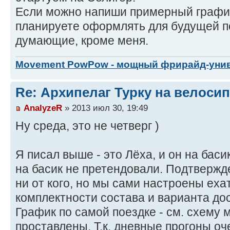
Если можно напиши примерный график
планируете оформлять для будущей по
думающие, кроме меня.
Movement PowPow - мощный фрирайд-уни
Re: Архипелаг Турку на велосип
AnalyzeR
» 2013 июл 30, 19:49
Ну среда, это не четверг )
Я писал выше - это Лёха, и он на ба
на басик не претендовали. Подтвержд
ни от кого, но мы сами настроены еха
комплектности состава и варианта дос
График по самой поездке - см. схему 
проставлены. Т.к. дневные прогоны оч