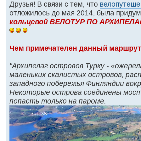
Друзья! В связи с тем, что
велопутеше
отложилось до мая 2014, была приду
кольцевой ВЕЛОТУР ПО АРХИПЕЛАГ
Чем примечателен данный маршру
"Архипелаг островов Турку - «ожерел
маленьких скалистых островов, рас
западного побережья Финляндии вокр
Некоторые острова соединены моста
попасть только на пароме.