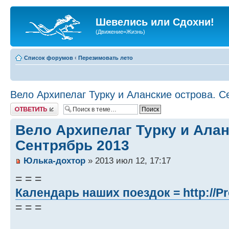
Шевелись или Сдохни!
(Движение=Жизнь)
Список форумов
‹
Перезимовать лето
Вело Архипелаг Турку и Аланские острова. С
Ответить
Вело Архипелаг Турку и Алан
Сентрябрь 2013
Юлька-дохтор
» 2013 июл 12, 17:17
= = =
Календарь наших поездок =
http://P
= = =