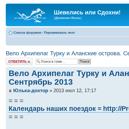
Шевелись или Сдохни!
(Движение=Жизнь)
Список форумов
‹
Перезимовать лето
Вело Архипелаг Турку и Аланские острова. С
Ответить
Вело Архипелаг Турку и Алан
Сентрябрь 2013
Юлька-дохтор
» 2013 июл 12, 17:17
= = =
Календарь наших поездок =
http://P
= = =