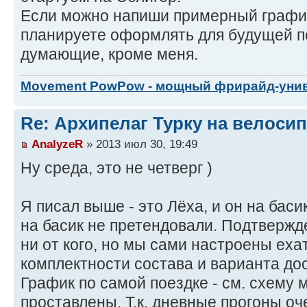
Если можно напиши примерный график
планируете оформлять для будущей по
думающие, кроме меня.
Movement PowPow - мощный фрирайд-уни
Re: Архипелаг Турку на велосип
AnalyzeR
» 2013 июл 30, 19:49
Ну среда, это не четверг )
Я писал выше - это Лёха, и он на ба
на басик не претендовали. Подтвержд
ни от кого, но мы сами настроены еха
комплектности состава и варианта дос
График по самой поездке - см. схему 
проставлены. Т.к. дневные прогоны оч