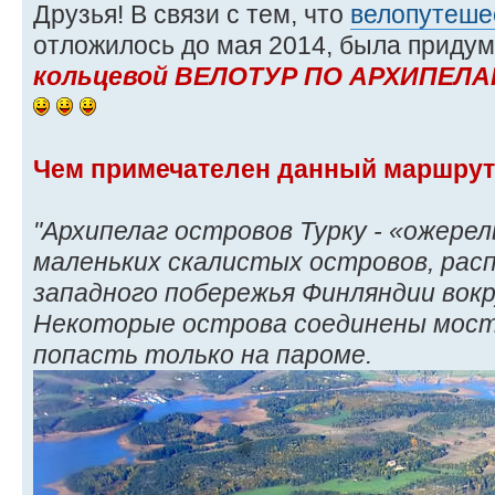
Друзья! В связи с тем, что
велопутеше
отложилось до мая 2014, была приду
кольцевой ВЕЛОТУР ПО АРХИПЕЛАГ
Чем примечателен данный маршру
"Архипелаг островов Турку - «ожерел
маленьких скалистых островов, рас
западного побережья Финляндии вокр
Некоторые острова соединены моста
попасть только на пароме.