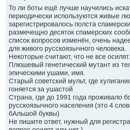
То ли боты ещё лучше научились искат
периодически используются живые лю
зарегистрировалось полста спамерски
размечещно десяток спамерских сооб
список вопросов изменён, очень наде
для живого русскоязычного человека.
Некоторые считают, что не все осилят
Плюшевый генетический мутант из те
эпическими ушами, имя.
Старый советский мульт, где хулиган
гоняется за ушастой
Страна, где до 1991 года проживало 
русскоязычного населения (это 4 слов
бАльшой буквы)
Не пишите ответ, нужный для регистра
вопрос осилят или нет )