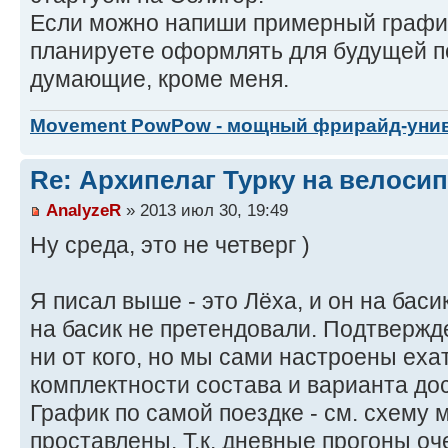
Если можно напиши примерный график
планируете оформлять для будущей по
думающие, кроме меня.
Movement PowPow - мощный фрирайд-уни
Re: Архипелаг Турку на велосип
AnalyzeR
» 2013 июл 30, 19:49
Ну среда, это не четверг )
Я писал выше - это Лёха, и он на ба
на басик не претендовали. Подтвержд
ни от кого, но мы сами настроены еха
комплектности состава и варианта дос
График по самой поездке - см. схему 
проставлены. Т.к. дневные прогоны оч