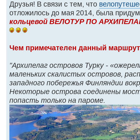
Друзья! В связи с тем, что
велопутеше
отложилось до мая 2014, была приду
кольцевой ВЕЛОТУР ПО АРХИПЕЛАГ
Чем примечателен данный маршру
"Архипелаг островов Турку - «ожерел
маленьких скалистых островов, рас
западного побережья Финляндии вокр
Некоторые острова соединены моста
попасть только на пароме.