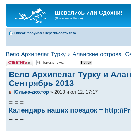
Шевелись или Сдохни!
(Движение=Жизнь)
Список форумов
‹
Перезимовать лето
Вело Архипелаг Турку и Аланские острова. С
Ответить
Вело Архипелаг Турку и Алан
Сентрябрь 2013
Юлька-дохтор
» 2013 июл 12, 17:17
= = =
Календарь наших поездок =
http://P
= = =