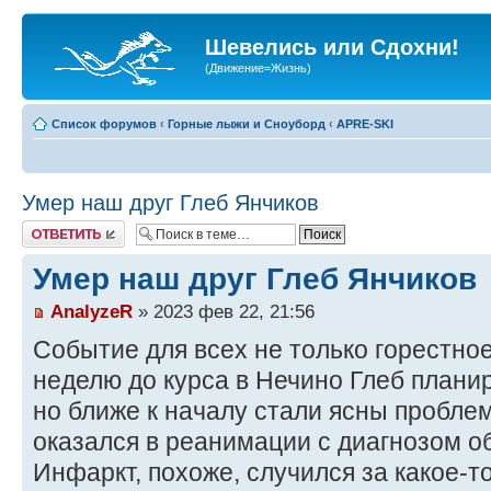
Шевелись или Сдохни!
(Движение=Жизнь)
Список форумов
‹
Горные лыжи и Сноуборд
‹
APRE-SKI
Умер наш друг Глеб Янчиков
Ответить
Умер наш друг Глеб Янчиков
AnalyzeR
» 2023 фев 22, 21:56
Событие для всех не только горестное
неделю до курса в Нечино Глеб планир
но ближе к началу стали ясны проблем
оказался в реанимации с диагнозом 
Инфаркт, похоже, случился за какое-то