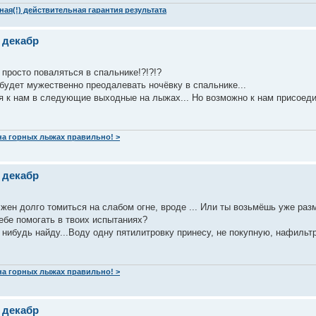
ая(!) действительная гарантия результата
 декабр
 просто поваляться в спальнике!?!?!?
будет мужественно преодалевать ночёвку в спальнике...
ся к нам в следующие выходные на лыжах... Но возможно к нам присоед
 на горных лыжах правильно! >
 декабр
лжен долго томиться на слабом огне, вроде ... Или ты возьмёшь уже раз
ебе помогать в твоих испытаниях?
 нибудь найду...Воду одну пятилитровку принесу, не покупную, нафильт
 на горных лыжах правильно! >
 декабр