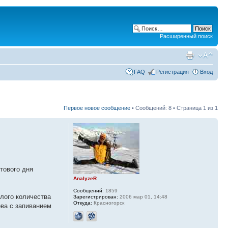
Расширенный поиск
FAQ
Регистрация
Вход
Первое новое сообщение
• Сообщений: 8 • Страница
1
из
1
етового дня
AnalyzeR
Сообщений:
1859
алого количества
Зарегистрирован:
2006 мар 01, 14:48
Откуда:
Красногорск
ова с запиванием