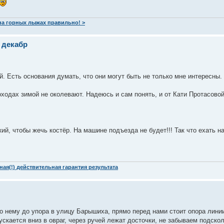
 на горных лыжах правильно! >
 декабр
й. Есть основания думать, что они могут быть не только мне интересны.
оходах зимой не околевают. Надеюсь и сам понять, и от Кати Протасово
ий, чтобы жечь костёр. На машине подъезда не будет!!! Так что ехать н
ая(!) действительная гарантия результата
о нему до упора в улицу Барышиха, прямо перед нами стоит опора линии
скается вниз в овраг, через ручей лежат досточки, не забываем подско