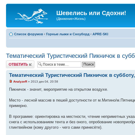
Шевелись или Сдохни!
(Движение=Жизнь)
Список форумов
‹
Горные лыжи и Сноуборд
‹
APRE-SKI
Тематический Туристический Пикничок в суббо
Ответить
Тематический Туристический Пикничок в субботу,
AnalyzeR
» 2013 дек 04, 20:58
Пикничок - значит, мероприятие на открытом воздухе.
Место - лесной массив в пешей доступности от м.Митино/м.Пятницко
примерно.
В программе: ориентировка на местности, чтение неприметных ука
снега с использованием тента и без оного, опробование новоприоб
глинтвейном (кому другого - чего сами принесёте).