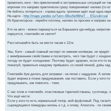
промочить ноги - без приключений и экстримальных ситуаций не так
впрочем это направо практически сразу поворачивает налево (то ес
Не бойтесь потеряться - справа вдоль тропинки идёт ещё одна овра
На карте -
http://maps.yandex.ru/?um=-09xxNz98rIeT ... EGvv&l=sat
Из Красногорска - перейти плотину, налево по просеке и направо на
Кто на авто - можно паркануться на Барышиха где-нибудь напротив 
паркуется, глинтвейн не светит!
Рассчитывайте быть на месте часам к 12ти.
Увы, Катя - самый главный эксперт по зимним ночёвкам, не придёт.
с мембранными свойствами и посмотреть, чего там будет с конденс
погоду он будет холодноват. Поэтому будет здорово, если кто-то 
пожалуй, правильно каждому прибывать со своей пенкой, дабы зад 
Глинтвейн бум делать для затравки - на печке с наддувом. А затем
будет морока в плане придумывания, как поставить. Если у кого-то 
придумывать, как повесить - тоже.
С нас плов и глинтвейн, пластиковые тарелки/стаканы, гусятница, ч
Что ещё нести:
Если у кого-то есть нормальный топор, мой фуфловый. Под таган/
сыроедящиеся помидоры-зелень и т.д. к плову. Алкоголь - по свое