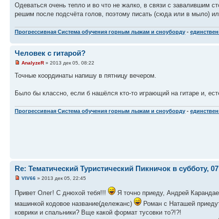
Одеваться очень тепло и во что не жалко, в связи с завалившим ст
решим после подсчёта голов, поэтому писать (сюда или в мыло) или
Прогрессивная Система обучения горным лыжам и сноуборду
-
единственн
Человек с гитарой?
AnalyzeR
» 2013 дек 05, 08:22
Точные координаты напишу в пятницу вечером.
Было бы классно, если б нашёлся кто-то играющий на гитаре и, ест
Прогрессивная Система обучения горным лыжам и сноуборду
-
единственн
Re: Тематический Туристический Пикничок в субботу, 07
VIV66
» 2013 дек 05, 22:45
Привет Олег! С днюхой тебя!!!
Я точно приеду, Андрей Карандае
машинкой кодовое название(дележанс)
Роман с Наташей приедут 
коврики и спальники? Вще какой формат тусовки то?!?!