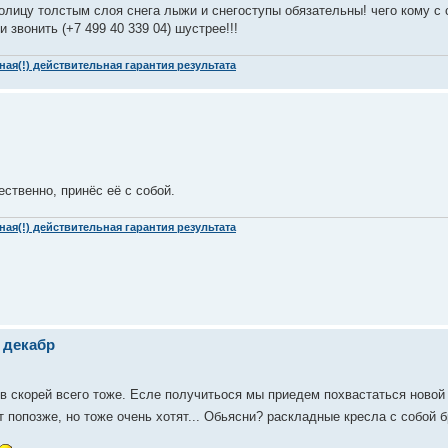
олицу толстым слоя снега лыжи и снегоступы обязательны! чего кому с 
 звонить (+7 499 40 339 04) шустрее!!!
ая(!) действительная гарантия результата
ественно, принёс её с собой.
ая(!) действительная гарантия результата
 декабр
в скорей всего тоже. Есле получитьося мы приедем похвастаться новой
попозже, но тоже очень хотят... Обьясни? раскладные кресла с собой б