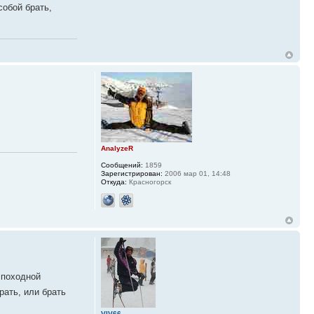
собой брать,
AnalyzeR
Сообщений:
1859
Зарегистрирован:
2006 мар 01, 14:48
Откуда:
Красногорск
 походной
рать, или брать
VIV66