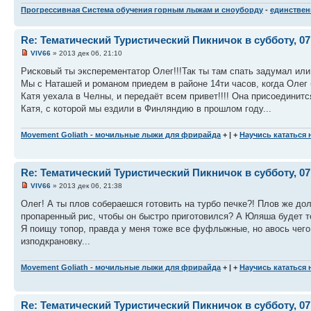
Прогрессивная Система обучения горным лыжам и сноуборду
-
единственн
Re: Тематический Туристический Пикничок в субботу, 07
VIV66
» 2013 дек 06, 21:10
Рисковый ты эксперементатор Олег!!!Так ты там спать задумал или
Мы с Наташей и романом приедем в районе 14ти часов, когда Олег 
Катя уехала в Челны, и передаёт всем привет!!!! Она присоединит
Катя, с которой мы ездили в Финляндию в прошлом году...
Movement Goliath - мочильные лыжи для фрирайда
+ | +
Научись кататься
Re: Тематический Туристический Пикничок в субботу, 07
VIV66
» 2013 дек 06, 21:38
Олег! А ты плов собераешся готовить на турбо печке?! Плов же до
пропаренный рис, чтобы он быстро приготовился? А Юляша будет т
Я поищу топор, правда у меня тоже все фуфлыжные, но авось чего
изподкрановку...
Movement Goliath - мочильные лыжи для фрирайда
+ | +
Научись кататься
Re: Тематический Туристический Пикничок в субботу, 07