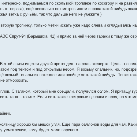
 интересно, поднимаемся по скользкой тропинке по косогору и на разви
ть от оврага), ещё несколько сот метров ищем справа какой-нибудь зна
жья ветка с ручьём, так что дальше него не убежите )
 вторую тропинку, только метки искать уже надо слева и оглядываясь наз
АЗС Спрут-94 (Барышиха, 41) и прямо за ней через гаражи к тому же овра
 В этой связи ищется другой претендент на роль эксперта. Цель - попол
атом под тентом и под открытым небом. Я возьму спальник, но, подозре
ещё возьмёт спальник потеплее или вообще хоть какой-нибудь. Пенки тож
не отморозить.
 плов. С таганом, который мне обещали, получился облом. Я притащу гус
есть таган - гоните. Если есть какие костровые цепочки и проч, на что м
айник.
гусятницу хорошо бы мешок угля. Ещё пара баллонов воды для чая. Каки
му усмотрению, кому будет мало вареного.