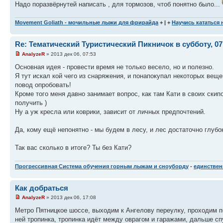
Надо поразвёрнутей написать , для тормозов, чтоб понятно было...
Movement Goliath - мочильные лыжи для фрирайда
+ | +
Научись кататься
Re: Тематический Туристический Пикничок в субботу, 07
AnalyzeR
» 2013 дек 06, 07:53
Основная идея - провести время не только весело, но и полезно.
Я тут искал кой чего из снаряжения, и понапокупал некоторых веще
повод опробовать!
Кроме того меня давно занимает вопрос, как там Кати в своих скип
получить )
Ну а уж кресла или коврики, зависит от личных предпочтений.
Да, кому ещё непонятно - мы будем в лесу, и лес достаточно глубок
Так вас сколько в итоге? Ты без Кати?
Прогрессивная Система обучения горным лыжам и сноуборду
-
единственн
Как добраться
AnalyzeR
» 2013 дек 06, 17:08
Метро Пятницкое шоссе, выходим к Ангелову переулку, проходим п
ней тропинка, тропинка идёт между оврагом и гаражами, дальше спу