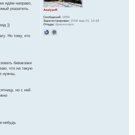
лке идём направо,
комый указатель.
AnalyzeR
Сообщений:
1859
Зарегистрирован:
2006 мар 01, 14:48
Откуда:
Красногорск
ад ))
гу. Но тому, кто
ьзовать бивакзаки
ваю, что на такую
е нужны,
ятницу, но с ней
ожно
е-нибудь