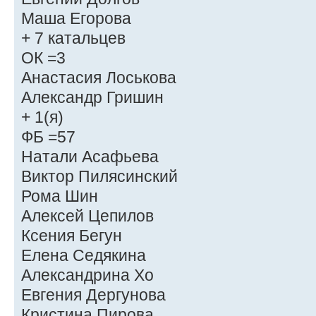
Маша Егорова
+ 7 катальцев
ОК =3
Анастасия Лоськова
Александр Гришин
+ 1(я)
ФБ =57
Натали Асафьева
Виктор Пилясинский
Рома Шин
Алексей Цепилов
Ксения Бегун
Елена Седякина
Александрина Хо
Евгения Дергунова
Кристина Пирова