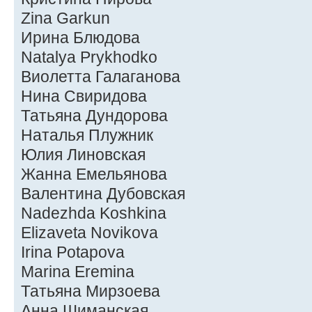
Zina Garkun
Ирина Блюдова
Natalya Prykhodko
Виолетта Галаганова
Нина Свиридова
Татьяна Дундорова
Наталья Плужник
Юлия Линовская
Жанна Емельянова
Валентина Дубовская
Nadezhda Koshkina
Elizaveta Novikova
Irina Potapova
Marina Eremina
Татьяна Мирзоева
Анна Шиманская