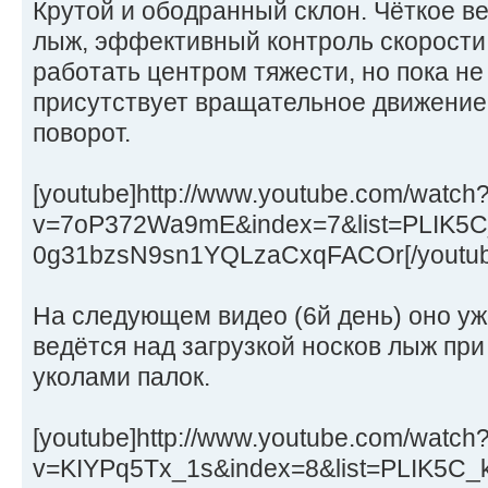
Крутой и ободранный склон. Чёткое 
лыж, эффективный контроль скорости,
работать центром тяжести, но пока не
присутствует вращательное движение 
поворот.
[youtube]http://www.youtube.com/watch
v=7oP372Wa9mE&index=7&list=PLIK5C
0g31bzsN9sn1YQLzaCxqFACOr[/youtub
На следующем видео (6й день) оно уж
ведётся над загрузкой носков лыж при
уколами палок.
[youtube]http://www.youtube.com/watch
v=KIYPq5Tx_1s&index=8&list=PLIK5C_