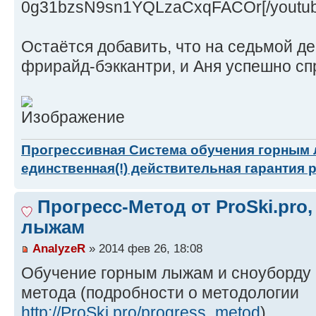
0g31bzsN9sn1YQLzaCxqFACOr[/youtub
Остаётся добавить, что на седьмой де
фрирайд-бэккантри, и Аня успешно сп
Прогрессивная Система обучения горным
единственная(!) действительная гарантия 
Прогресс-Метод от ProSki.pro
лыжам
AnalyzeR
» 2014 фев 26, 18:08
Обучение горным лыжам и сноуборду 
метода (подробности о методологии
http://ProSki.pro/progress_metod
)