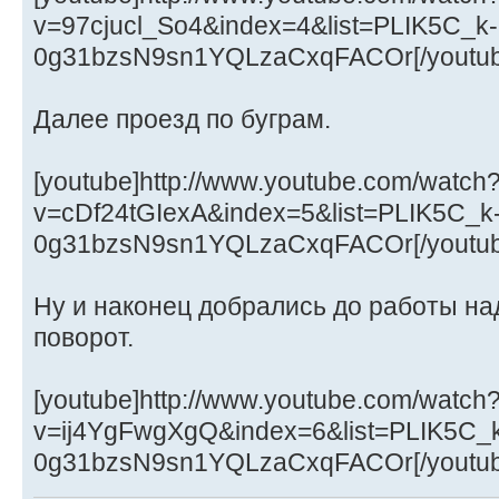
v=97cjucl_So4&index=4&list=PLIK5C_k-
0g31bzsN9sn1YQLzaCxqFACOr[/youtub
Далее проезд по буграм.
[youtube]http://www.youtube.com/watch
v=cDf24tGIexA&index=5&list=PLIK5C_k
0g31bzsN9sn1YQLzaCxqFACOr[/youtub
Ну и наконец добрались до работы на
поворот.
[youtube]http://www.youtube.com/watch
v=ij4YgFwgXgQ&index=6&list=PLIK5C_
0g31bzsN9sn1YQLzaCxqFACOr[/youtub