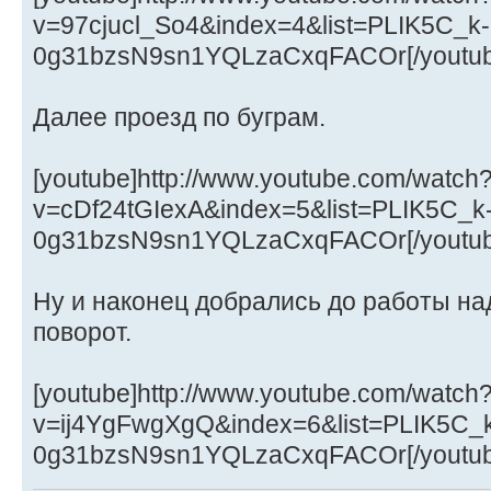
v=97cjucl_So4&index=4&list=PLIK5C_k-
0g31bzsN9sn1YQLzaCxqFACOr[/youtub
Далее проезд по буграм.
[youtube]http://www.youtube.com/watch
v=cDf24tGIexA&index=5&list=PLIK5C_k
0g31bzsN9sn1YQLzaCxqFACOr[/youtub
Ну и наконец добрались до работы на
поворот.
[youtube]http://www.youtube.com/watch
v=ij4YgFwgXgQ&index=6&list=PLIK5C_
0g31bzsN9sn1YQLzaCxqFACOr[/youtub