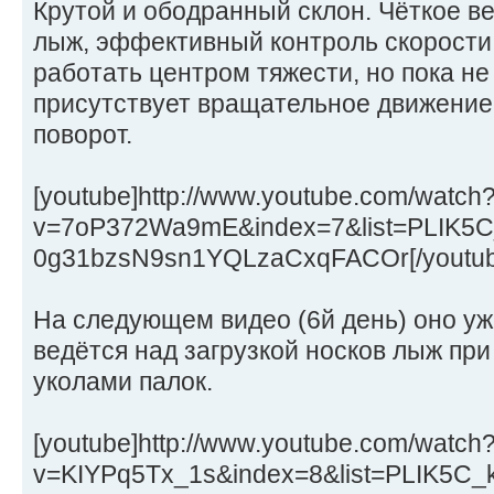
Крутой и ободранный склон. Чёткое 
лыж, эффективный контроль скорости,
работать центром тяжести, но пока не
присутствует вращательное движение 
поворот.
[youtube]http://www.youtube.com/watch
v=7oP372Wa9mE&index=7&list=PLIK5C
0g31bzsN9sn1YQLzaCxqFACOr[/youtub
На следующем видео (6й день) оно уж
ведётся над загрузкой носков лыж при
уколами палок.
[youtube]http://www.youtube.com/watch
v=KIYPq5Tx_1s&index=8&list=PLIK5C_