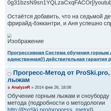
0g31bzsN9sn1YQLzaCxqFACOr[/youtub
Остаётся добавить, что на седьмой де
фрирайд-бэккантри, и Аня успешно сп
Прогрессивная Система обучения горным
единственная(!) действительная гарантия 
Прогресс-Метод от ProSki.pro
лыжам
AnalyzeR
» 2014 фев 26, 18:08
Обучение горным лыжам и сноуборду 
метода (подробности о методологии
http://ProSki.pro/progress_metod
)