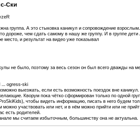
сс-Ски
lyzeR
ужна группа. А это стыковка каникул и сопровождение взрослым
 это дороже, чем сдать самому в нашу же группу. И в группе де
е место, и результат на видео уже показывал
икулы не было, поэтому за весь сезон он был всего дважды на м
 ... ogress-ski
возможно выезжать, если есть возможность поездок вне каникул.
желающие. Кворум пока чётко сформирован только по одной груп
ProSkiKids
), чтобы видеть информацию, писать в него будем то
ом можно участвовать или нет, и в нём можно прийти или не прий
ас есть родителей.
нале мы считаем избыточным, большинству она не актуальна.