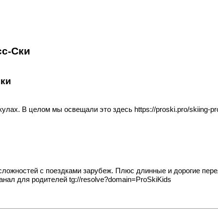
сс-Ски
Ски
икулах. В целом мы освещали это здесь
https://proski.pro/skiing-p
 сложностей с поездками зарубеж. Плюс длинные и дорогие пер
канал для родителей
tg://resolve?domain=ProSkiKids