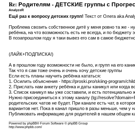
Re: Родителям - ДЕТСКИЕ группы с Прогре
AnalyzeR
Ещё раз к вопросу детских групп!
Текст от Олега aka Ana
Проблема свозить собственное дитё у меня ровно та же - н
ребёнка, на что возможность есть не всегда, и по бюджету
В позапрошлом году я таки вывез его сам в самое бюджетно
(ЛАЙК+ПОДПИСКА!)
А в прошлом году возможности не было, и групп на его кан
Так что я сам тоже очень и очень хочу детские группы
Если есть планы научить ребёнка кататься:
1. Осилить объяснения -
https://proski.pro/skiing-program/child
2. Прислать нам анкету ребёнка и даты каникул или когда 
3. Список каникул мы уже составили, и есть потенциально 
Нужно присоединиться к этому каналу (
tg://resolve?domain=
родительских чатов не будет. При канале есть чат, в котор
вариантов нет. Пока в канал пришло в разы меньше, чем у н
Публиковать информацию для родителей в нашем общем ка
Powered by phpBB® Forum Software © phpBB Group
http://www.phpbb.com/