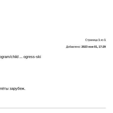
Страница
1
из
1
Добавлено:
2023 ноя 01, 17:29
rogram/child ... ogress-ski
елёты зарубеж.