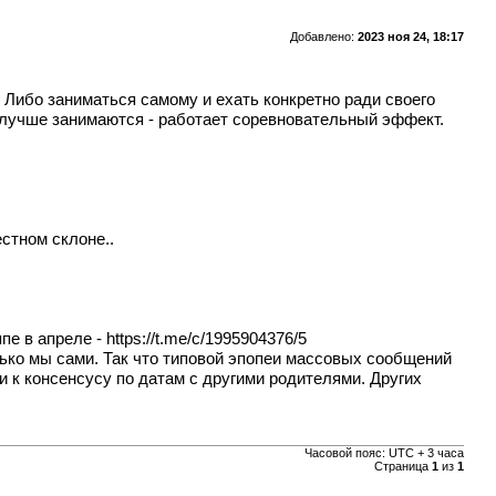
Добавлено:
2023 ноя 24, 18:17
. Либо заниматься самому и ехать конкретно ради своего
ти лучше занимаются - работает соревновательный эффект.
естном склоне..
пе в апреле -
https://t.me/c/1995904376/5
лько мы сами. Так что типовой эпопеи массовых сообщений
ти к консенсусу по датам с другими родителями. Других
Часовой пояс: UTC + 3 часа
Страница
1
из
1