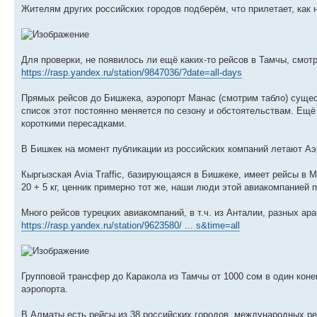
Жителям других российских городов подберём, что прилетает, как 
Для проверки, не появилось ли ещё каких-то рейсов в Тамчы, смот
https://rasp.yandex.ru/station/9847036/?date=all-days
Прямых рейсов до Бишкека, аэропорт Манас (смотрим табло) сущест
список этот постоянно меняется по сезону и обстоятельствам. Ещё
короткими пересадками.
В Бишкек на момент публикации из российских компаний летают Аэр
Кыргызская Avia Traffic, базирующаяся в Бишкеке, имеет рейсы в М
20 + 5 кг, ценник примерно тот же, наши люди этой авиакомпанией 
Много рейсов турецких авиакомпаний, в т.ч. из Анталии, разных а
https://rasp.yandex.ru/station/9623580/ ... s&time=all
Групповой трансфер до Каракола из Тамчы от 1000 сом в один коне
аэропорта.
В Алматы есть рейсы из 38 российских городов, международных ре