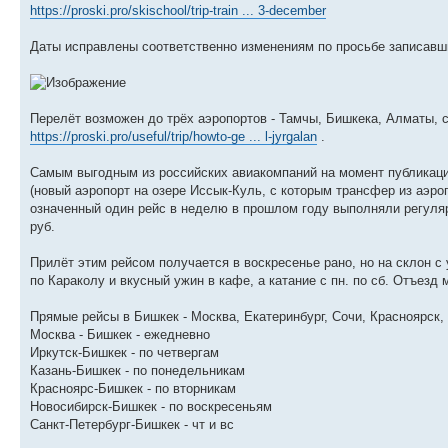
https://proski.pro/skischool/trip-train ... 3-december
Даты исправлены соответственно изменениям по просьбе записавш
Перелёт возможен до трёх аэропортов - Тамчы, Бишкека, Алматы, с
https://proski.pro/useful/trip/howto-ge ... l-jyrgalan
.
Самым выгодным из российских авиакомпаний на момент публикаци
(новый аэропорт на озере Иссык-Куль, с которым трансфер из аэр
означенный один рейс в неделю в прошлом году выполняли регулярно
руб.
Прилёт этим рейсом получается в воскресенье рано, но на склон с
по Караколу и вкусный ужин в кафе, а катание с пн. по сб. Отъезд 
Прямые рейсы в Бишкек - Москва, Екатеринбург, Сочи, Красноярск, 
Москва - Бишкек - ежедневно
Иркутск-Бишкек - по четвергам
Казань-Бишкек - по понедельникам
Красноярс-Бишкек - по вторникам
Новосибирск-Бишкек - по воскресеньям
Санкт-Петербург-Бишкек - чт и вс