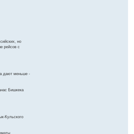
сийских, но
е рейсов с
жа дают меньше -
Манас Бишкека
ык-Кульского
Алматы