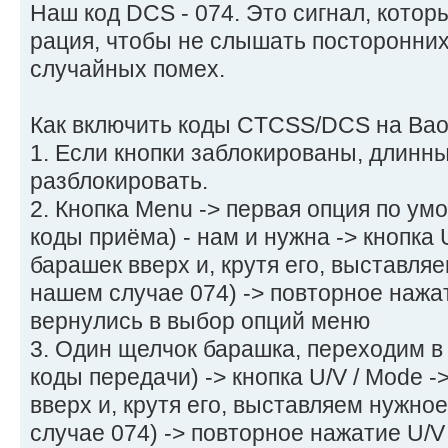
Наш код DCS - 074. Это сигнал, кото
рация, чтобы не слышать посторонних
случайных помех.
Как включить коды CTCSS/DCS на Baof
1. Если кнопки заблокированы, длин
разблокировать.
2. Кнопка Menu -> первая опция по ум
коды приёма) - нам и нужна -> кнопка 
барашек вверх и, крутя его, выставля
нашем случае 074) -> повторное нажат
вернулись в выбор опций меню
3. Один щелчок барашка, переходим в 
коды передачи) -> кнопка U/V / Mode 
вверх и, крутя его, выставляем нужно
случае 074) -> повторное нажатие U/V 