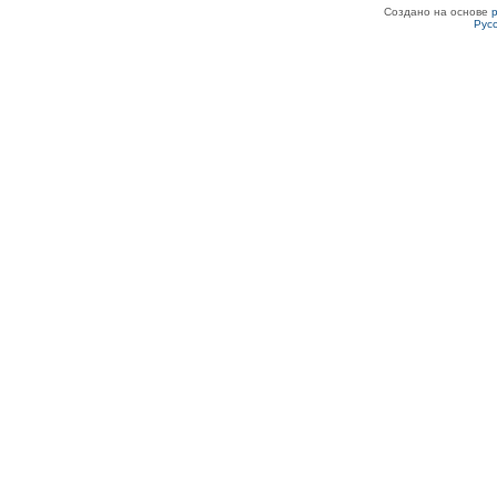
Создано на основе
Рус