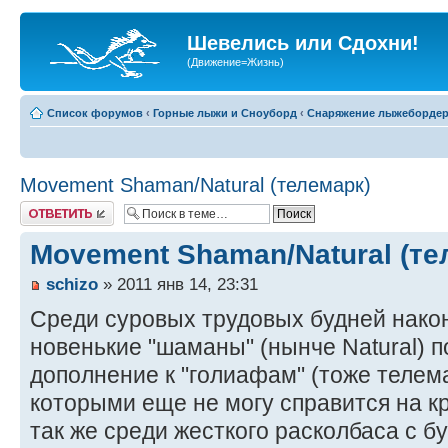
Шевелись или Сдохни!
(Движение=Жизнь)
Список форумов
‹
Горные лыжи и Сноуборд
‹
Снаряжение лыжеборде
Movement Shaman/Natural (телемарк)
Ответить
Movement Shaman/Natural (те
schizo
» 2011 янв 14, 23:31
Среди суровых трудовых будней нако
новенькие "шаманы" (нынче Natural) п
дополнение к "голиафам" (тоже телем
которыми еще не могу справится на кр
так же среди жесткого расколбаса с б