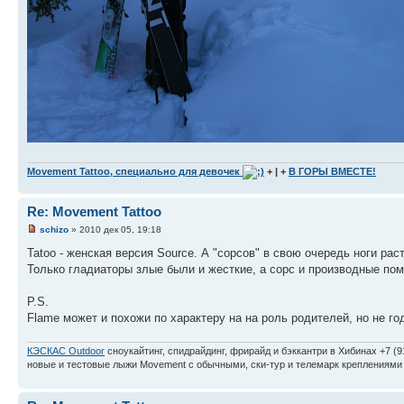
Movement Tattoo, специально для девочек
+ | +
В ГОРЫ ВМЕСТЕ!
Re: Movement Tattoo
schizo
» 2010 дек 05, 19:18
Tatoo - женская версия Source. А "сорсов" в свою очередь ноги ра
Только гладиаторы злые были и жесткие, а сорс и производные по
P.S.
Flame может и похожи по характеру на на роль родителей, но не го
КЭСКАС Outdoor
сноукайтинг, спидрайдинг, фрирайд и бэккантри в Хибинах +7 (9
новые и тестовые лыжи Movement с обычными, ски-тур и телемарк креплениями