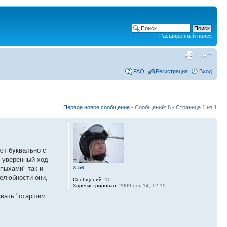
Расширенный поиск
FAQ
Регистрация
Вход
Первое новое сообщение
• Сообщений: 8 • Страница
1
из
1
ют буквально с
ь уверенный ход
X-56
пыхами" так и
желюбности они,
Сообщений:
10
Зарегистрирован:
2009 ноя 14, 12:19
звать "старшим