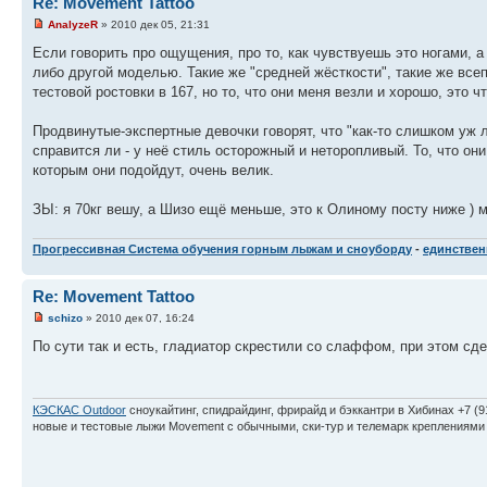
Re: Movement Tattoo
AnalyzeR
» 2010 дек 05, 21:31
Если говорить про ощущения, про то, как чувствуешь это ногами, а
либо другой моделью. Такие же "средней жёсткости", такие же все
тестовой ростовки в 167, но то, что они меня везли и хорошо, это чт
Продвинутые-экспертные девочки говорят, что "как-то слишком уж ле
справится ли - у неё стиль осторожный и неторопливый. То, что они
которым они подойдут, очень велик.
ЗЫ: я 70кг вешу, а Шизо ещё меньше, это к Олиному посту ниже ) 
Прогрессивная Система обучения горным лыжам и сноуборду
-
единственн
Re: Movement Tattoo
schizo
» 2010 дек 07, 16:24
По сути так и есть, гладиатор скрестили со слаффом, при этом сд
КЭСКАС Outdoor
сноукайтинг, спидрайдинг, фрирайд и бэккантри в Хибинах +7 (9
новые и тестовые лыжи Movement с обычными, ски-тур и телемарк креплениями