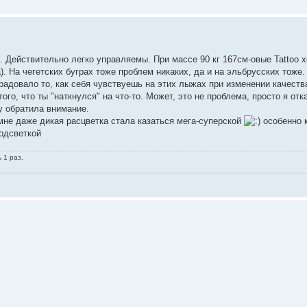
. Действительно легко управляемы. При массе 90 кг 167см-овые Tattoo 
. На чегетских буграх тоже проблем никаких, да и на эльбрусских тоже. 
адовало то, как себя чувствуешь на этих лыжах при изменении качества
го, что ты "наткнулся" на что-то. Может, это не проблема, просто я отк
у обратила внимание.
мне даже дикая расцветка стала казаться мега-суперской
особенно 
подсветкой
 1 раз.