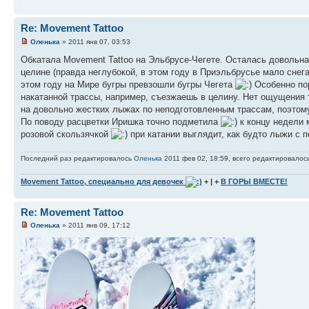
Re: Movement Tattoo
Оленька
» 2011 янв 07, 03:53
Обкатала Movement Tattoo на Эльбрусе-Чегете. Осталась довольна
целине (правда неглубокой, в этом году в Приэльбрусье мало снега)
этом году на Мире бугры превзошли бугры Чегета
Особенно пор
накатанной трассы, например, съезжаешь в целину. Нет ощущения то
на довольно жестких лыжах по неподготовленным трассам, поэтом
По поводу расцветки Иришка точно подметила
к концу недели 
розовой скользячкой
при катании выглядит, как будто лыжи с 
Последний раз редактировалось
Оленька
2011 фев 02, 18:59, всего редактировалось
Movement Tattoo, специально для девочек
+ | +
В ГОРЫ ВМЕСТЕ!
Re: Movement Tattoo
Оленька
» 2011 янв 09, 17:12