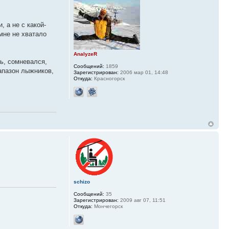
и, а не с какой-
мне не хватало
AnalyzeR
ть, сомневался,
Сообщений:
1859
иапазон лыжников,
Зарегистрирован:
2006 мар 01, 14:48
Откуда:
Красногорск
schizo
Сообщений:
35
Зарегистрирован:
2009 авг 07, 11:51
Откуда:
Мончегорск