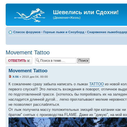
Шевелись или Сдохни!
(Движение=Жизнь)
Список форумов
‹
Горные лыжи и Сноуборд
‹
Снаряжение лыжеборде
Movement Tattoo
Ответить
Movement Tattoo
X-56
» 2010 дек 04, 00:00
К сожалению сразу забыла написать о лыжах
TATTOO
из новой кол
первого спуска!!! Это легкость вхождения в поворот, отличное вы
по подготовленной трассе. (хотелось бы попробовать их на заледе
насладится длинной дугой... легко проглатывают мелкие неровност
не позволяют расслабляться.
От лыж получила массу положительных эмоций при катании как ни 
братом" снятых с производства FLAME. Даже их "дикую", на мой вз