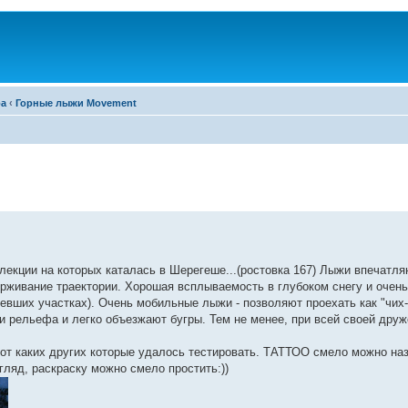
ра
‹
Горные лыжи Movement
лекции на которых каталась в Шерегеше...(ростовка 167) Лыжи впечатля
держивание траектории. Хорошая всплываемость в глубоком снегу и очен
невших участках). Очень мобильные лыжи - позволяют проехать как "чих-
и рельефа и легко объезжают бугры. Тем не менее, при всей своей дру
от каких других которые удалось тестировать. ТАТТОО смело можно на
гляд, раскраску можно смело простить:))