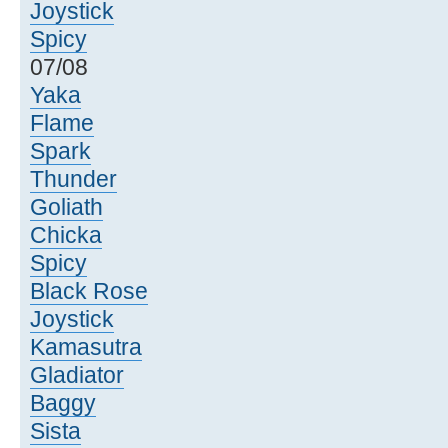
Joystick
Spicy
07/08
Yaka
Flame
Spark
Thunder
Goliath
Chicka
Spicy
Black Rose
Joystick
Kamasutra
Gladiator
Baggy
Sista