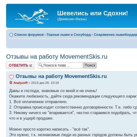
Шевелись или Сдохни!
(Движение=Жизнь)
Список форумов
‹
Горные лыжи и Сноуборд
‹
Снаряжение лыжеборде
Отзывы на работу MovementSkis.ru
Ответить
Отзывы на работу MovementSkis.ru
AnalyzeR
» 2013 дек 26, 10:18
Дамы и господа, знакомые со мной и не очень!
Окажите любезность, дайте сюда рекомендации следующего харак
1. Всё оплаченное отправлено.
2. Отправка происходит сответственно договорённости. Т.е. либо с
3. Никому ничего не "впаривается", честно стараемся подобрать, 
что и в ущерб продаже.
Можно просто коротко написать - "всё так".
Это нужно, т.к. незнакомые люди из разных городов должны быть у