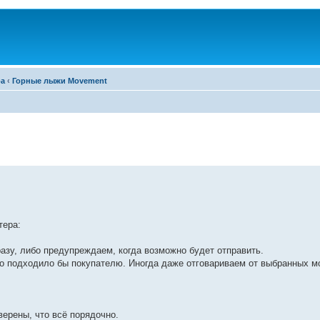
ра
‹
Горные лыжи Movement
тера:
разу, либо предупреждаем, когда возможно будет отправить.
что подходило бы покупателю. Иногда даже отговариваем от выбранных м
верены, что всё порядочно.