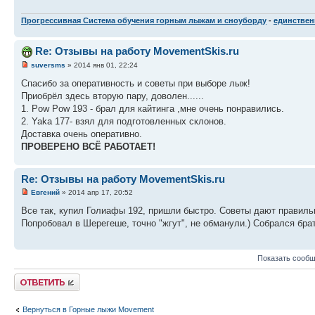
Прогрессивная Система обучения горным лыжам и сноуборду
-
единственн
Re: Отзывы на работу MovementSkis.ru
suversms
» 2014 янв 01, 22:24
Спасибо за оперативность и советы при выборе лыж!
Приобрёл здесь вторую пару, доволен......
1. Pow Pow 193 - брал для кайтинга ,мне очень понравились.
2. Yaka 177- взял для подготовленных склонов.
Доставка очень оперативно.
ПРОВЕРЕНО ВСЁ РАБОТАЕТ!
Re: Отзывы на работу MovementSkis.ru
Евгений
» 2014 апр 17, 20:52
Все так, купил Голиафы 192, пришли быстро. Советы дают правиль
Попробовал в Шерегеше, точно "жгут", не обманули.) Собрался брат
Показать сообщ
Ответить
Вернуться в Горные лыжи Movement