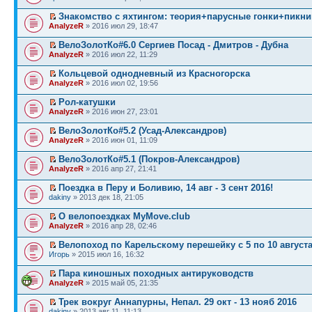
Знакомство с яхтингом: теория+парусные гонки+пикни
AnalyzeR
» 2016 июл 29, 18:47
ВелоЗолотКо#6.0 Сергиев Посад - Дмитров - Дубна
AnalyzeR
» 2016 июл 22, 11:29
Кольцевой однодневный из Красногорска
AnalyzeR
» 2016 июл 02, 19:56
Рол-катушки
AnalyzeR
» 2016 июн 27, 23:01
ВелоЗолотКо#5.2 (Усад-Александров)
AnalyzeR
» 2016 июн 01, 11:09
ВелоЗолотКо#5.1 (Покров-Александров)
AnalyzeR
» 2016 апр 27, 21:41
Поездка в Перу и Боливию, 14 авг - 3 сент 2016!
dakiny
» 2013 дек 18, 21:05
О велопоездках MyMove.club
AnalyzeR
» 2016 апр 28, 02:46
Велопоход по Карельскому перешейку с 5 по 10 августа 
Игорь
» 2015 июл 16, 16:32
Пара киношных походных антируководств
AnalyzeR
» 2015 май 05, 21:35
Трек вокруг Аннапурны, Непал. 29 окт - 13 нояб 2016
dakiny
» 2013 авг 11, 11:13