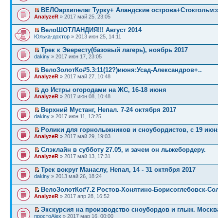
ВЕЛОархипелаг Турку+ Аландские острова+Стокгольм:
AnalyzeR
» 2017 май 25, 23:05
ВелоШОТЛАНДИЯ!!! Август 2014
Юлька-дохтор
» 2013 июн 25, 14:11
Трек к Эвересту(базовый лагерь), ноябрь 2017
dakiny
» 2017 июн 17, 23:05
ВелоЗолотКо#5.3:11(12?)июня:Усад-Александров+..
AnalyzeR
» 2017 май 27, 10:48
до Истры огородами на ЖС, 16-18 июня
AnalyzeR
» 2017 июн 08, 10:48
Верхний Мустанг, Непал. 7-24 октября 2017
dakiny
» 2017 июн 11, 13:25
Ролики для горнолыжников и сноубордистов, с 19 июн
AnalyzeR
» 2017 май 29, 19:03
Слэклайн в субботу 27.05, и зачем он лыжебордеру.
AnalyzeR
» 2017 май 13, 17:31
Трек вокруг Манаслу, Непал, 14 - 31 октября 2017
dakiny
» 2013 май 26, 18:24
ВелоЗолотКо#7.2 Ростов-Хонятино-Борисоглебовск-Со
AnalyzeR
» 2017 апр 28, 16:52
Экскурсия на производство сноубордов и глыж. Москв
простоAlex
» 2017 мар 16, 00:00