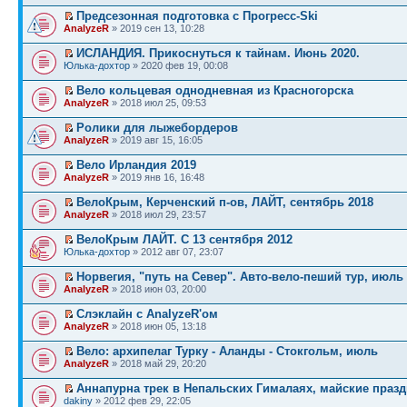
Предсезонная подготовка с Прогресс-Ski
AnalyzeR
» 2019 сен 13, 10:28
ИСЛАНДИЯ. Прикоснуться к тайнам. Июнь 2020.
Юлька-дохтор
» 2020 фев 19, 00:08
Вело кольцевая однодневная из Красногорска
AnalyzeR
» 2018 июл 25, 09:53
Ролики для лыжебордеров
AnalyzeR
» 2019 авг 15, 16:05
Вело Ирландия 2019
AnalyzeR
» 2019 янв 16, 16:48
ВелоКрым, Керченский п-ов, ЛАЙТ, сентябрь 2018
AnalyzeR
» 2018 июл 29, 23:57
ВелоКрым ЛАЙТ. С 13 сентября 2012
Юлька-дохтор
» 2012 авг 07, 23:07
Норвегия, "путь на Север". Авто-вело-пеший тур, июль
AnalyzeR
» 2018 июн 03, 20:00
Слэклайн с AnalyzeR'ом
AnalyzeR
» 2018 июн 05, 13:18
Вело: архипелаг Турку - Аланды - Стокгольм, июль
AnalyzeR
» 2018 май 29, 20:20
Аннапурна трек в Непальских Гималаях, майские празд
dakiny
» 2012 фев 29, 22:05