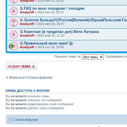
AnalyzeR
» 2014 сен 10, 10:20
FAQ по вело поездкам / походам
AnalyzeR
» 2014 сен 15, 03:31
Золотое Кольцо#3:Ростов(Великий)-ЮрьевПольский-Г
AnalyzeR
» 2014 июл 24, 20:07
Короткая (в пределах дня) Вело Катушка
AnalyzeR
» 2013 май 31, 11:10
Правильный вело экип! )))
AnalyzeR
» 2014 сен 10, 20:45
Показать темы за:
Сортировать п
Начать новую тему
Вернуться в Список форумов
ПРАВА ДОСТУПА К ФОРУМУ
Вы
не можете
начинать темы
Вы
не можете
отвечать на сообщения
Вы
не можете
редактировать свои сообщения
Вы
не можете
удалять свои сообщения
Список форумов