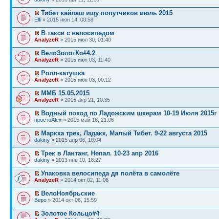
Тибет кайлаш ищу попутчиков июль 2015
Elfi
» 2015 июн 14, 00:58
В такси с велосипедом
AnalyzeR
» 2015 июл 30, 01:40
ВелоЗолотКо#4.2
AnalyzeR
» 2015 июн 03, 11:40
Ролл-катушка
AnalyzeR
» 2015 июн 03, 00:12
ММБ 15.05.2015
AnalyzeR
» 2015 апр 21, 10:35
Водный поход по Ладожским шхерам 10-19 Июля 2015г
простоAlex
» 2015 май 18, 21:06
Маркха трек, Ладакх, Малый Тибет. 9-22 августа 2015
dakiny
» 2015 апр 06, 10:04
Трек в Лантанг, Непал. 10-23 апр 2016
dakiny
» 2013 янв 10, 18:27
Упаковка велосипеда дя полёта в самолёте
AnalyzeR
» 2014 окт 02, 11:06
ВелоНоябрьские
Веро
» 2014 окт 06, 15:59
Золотое Кольцо#4