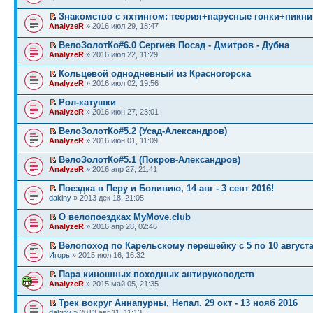
Знакомство с яхтингом: теория+парусные гонки+пикни
AnalyzeR
» 2016 июл 29, 18:47
ВелоЗолотКо#6.0 Сергиев Посад - Дмитров - Дубна
AnalyzeR
» 2016 июл 22, 11:29
Кольцевой однодневный из Красногорска
AnalyzeR
» 2016 июл 02, 19:56
Рол-катушки
AnalyzeR
» 2016 июн 27, 23:01
ВелоЗолотКо#5.2 (Усад-Александров)
AnalyzeR
» 2016 июн 01, 11:09
ВелоЗолотКо#5.1 (Покров-Александров)
AnalyzeR
» 2016 апр 27, 21:41
Поездка в Перу и Боливию, 14 авг - 3 сент 2016!
dakiny
» 2013 дек 18, 21:05
О велопоездках MyMove.club
AnalyzeR
» 2016 апр 28, 02:46
Велопоход по Карельскому перешейку с 5 по 10 августа 
Игорь
» 2015 июл 16, 16:32
Пара киношных походных антируководств
AnalyzeR
» 2015 май 05, 21:35
Трек вокруг Аннапурны, Непал. 29 окт - 13 нояб 2016
dakiny
» 2013 авг 11, 11:13