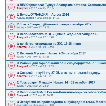
ВЕЛОархипелаг Турку+ Аландские острова+Стокгольм:
AnalyzeR
» 2017 май 25, 23:05
ВелоШОТЛАНДИЯ!!! Август 2014
Юлька-дохтор
» 2013 июн 25, 14:11
Трек к Эвересту(базовый лагерь), ноябрь 2017
dakiny
» 2017 июн 17, 23:05
ВелоЗолотКо#5.3:11(12?)июня:Усад-Александров+..
AnalyzeR
» 2017 май 27, 10:48
до Истры огородами на ЖС, 16-18 июня
AnalyzeR
» 2017 июн 08, 10:48
Верхний Мустанг, Непал. 7-24 октября 2017
dakiny
» 2017 июн 11, 13:25
Ролики для горнолыжников и сноубордистов, с 19 июн
AnalyzeR
» 2017 май 29, 19:03
Слэклайн в субботу 27.05, и зачем он лыжебордеру.
AnalyzeR
» 2017 май 13, 17:31
Трек вокруг Манаслу, Непал, 14 - 31 октября 2017
dakiny
» 2013 май 26, 18:24
ВелоЗолотКо#7.2 Ростов-Хонятино-Борисоглебовск-Со
AnalyzeR
» 2017 апр 28, 16:52
Экскурсия на производство сноубордов и глыж. Москв
простоAlex
» 2017 мар 16, 00:00