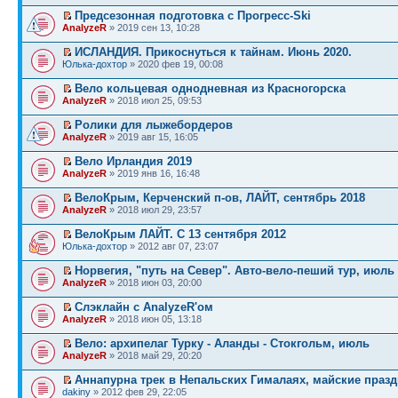
Предсезонная подготовка с Прогресс-Ski
AnalyzeR
» 2019 сен 13, 10:28
ИСЛАНДИЯ. Прикоснуться к тайнам. Июнь 2020.
Юлька-дохтор
» 2020 фев 19, 00:08
Вело кольцевая однодневная из Красногорска
AnalyzeR
» 2018 июл 25, 09:53
Ролики для лыжебордеров
AnalyzeR
» 2019 авг 15, 16:05
Вело Ирландия 2019
AnalyzeR
» 2019 янв 16, 16:48
ВелоКрым, Керченский п-ов, ЛАЙТ, сентябрь 2018
AnalyzeR
» 2018 июл 29, 23:57
ВелоКрым ЛАЙТ. С 13 сентября 2012
Юлька-дохтор
» 2012 авг 07, 23:07
Норвегия, "путь на Север". Авто-вело-пеший тур, июль
AnalyzeR
» 2018 июн 03, 20:00
Слэклайн с AnalyzeR'ом
AnalyzeR
» 2018 июн 05, 13:18
Вело: архипелаг Турку - Аланды - Стокгольм, июль
AnalyzeR
» 2018 май 29, 20:20
Аннапурна трек в Непальских Гималаях, майские празд
dakiny
» 2012 фев 29, 22:05