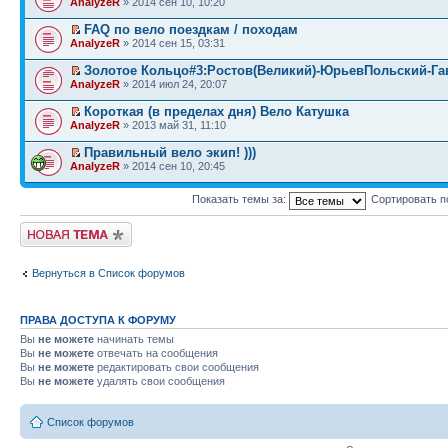
AnalyzeR
» 2014 сен 10, 10:20
FAQ по вело поездкам / походам
AnalyzeR
» 2014 сен 15, 03:31
Золотое Кольцо#3:Ростов(Великий)-ЮрьевПольский-Г
AnalyzeR
» 2014 июл 24, 20:07
Короткая (в пределах дня) Вело Катушка
AnalyzeR
» 2013 май 31, 11:10
Правильный вело экип! )))
AnalyzeR
» 2014 сен 10, 20:45
Показать темы за:
Сортировать п
Начать новую тему
Вернуться в Список форумов
ПРАВА ДОСТУПА К ФОРУМУ
Вы
не можете
начинать темы
Вы
не можете
отвечать на сообщения
Вы
не можете
редактировать свои сообщения
Вы
не можете
удалять свои сообщения
Список форумов