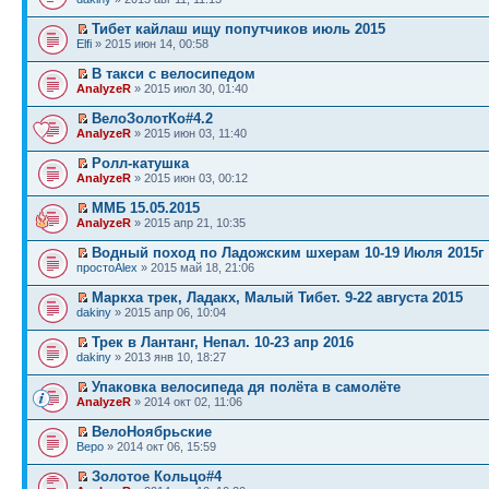
Тибет кайлаш ищу попутчиков июль 2015
Elfi
» 2015 июн 14, 00:58
В такси с велосипедом
AnalyzeR
» 2015 июл 30, 01:40
ВелоЗолотКо#4.2
AnalyzeR
» 2015 июн 03, 11:40
Ролл-катушка
AnalyzeR
» 2015 июн 03, 00:12
ММБ 15.05.2015
AnalyzeR
» 2015 апр 21, 10:35
Водный поход по Ладожским шхерам 10-19 Июля 2015г
простоAlex
» 2015 май 18, 21:06
Маркха трек, Ладакх, Малый Тибет. 9-22 августа 2015
dakiny
» 2015 апр 06, 10:04
Трек в Лантанг, Непал. 10-23 апр 2016
dakiny
» 2013 янв 10, 18:27
Упаковка велосипеда дя полёта в самолёте
AnalyzeR
» 2014 окт 02, 11:06
ВелоНоябрьские
Веро
» 2014 окт 06, 15:59
Золотое Кольцо#4