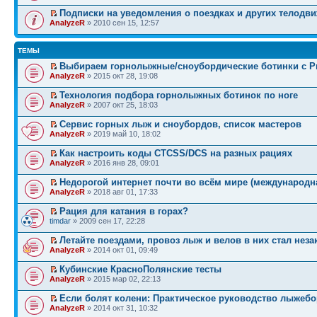
Подписки на уведомления о поездках и других телодв
AnalyzeR
» 2010 сен 15, 12:57
ТЕМЫ
Выбираем горнолыжные/сноубордические ботинки с Pr
AnalyzeR
» 2015 окт 28, 19:08
Технология подбора горнолыжных ботинок по ноге
AnalyzeR
» 2007 окт 25, 18:03
Сервис горных лыж и сноубордов, список мастеров
AnalyzeR
» 2019 май 10, 18:02
Как настроить коды CTCSS/DCS на разных рациях
AnalyzeR
» 2016 янв 28, 09:01
Недорогой интернет почти во всём мире (международна
AnalyzeR
» 2018 авг 01, 17:33
Рация для катания в горах?
timdar
» 2009 сен 17, 22:28
Летайте поездами, провоз лыж и велов в них стал нез
AnalyzeR
» 2014 окт 01, 09:49
Кубинские КрасноПолянские тесты
AnalyzeR
» 2015 мар 02, 22:13
Если болят колени: Практическое руководство лыжеб
AnalyzeR
» 2014 окт 31, 10:32