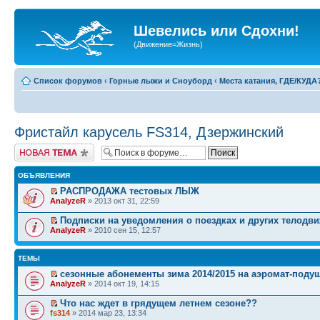
Шевелись или Сдохни!
(Движение=Жизнь)
Список форумов
‹
Горные лыжи и Сноуборд
‹
Места катания, ГДЕ/КУДА
Фристайл карусель FS314, Дзержинский
Начать новую тему
ОБЪЯВЛЕНИЯ
РАСПРОДАЖА тестовых ЛЫЖ
AnalyzeR
» 2013 окт 31, 22:59
Подписки на уведомления о поездках и других телодв
AnalyzeR
» 2010 сен 15, 12:57
ТЕМЫ
сезонные абонементы зима 2014/2015 на аэромат-поду
AnalyzeR
» 2014 окт 19, 14:15
Что нас ждет в грядущем летнем сезоне??
fs314
» 2014 мар 23, 13:34