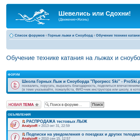
Шевелись или Сдохни!
(Движение=Жизнь)
Список форумов
‹
Горные лыжи и Сноуборд
‹
Обучение технике катани
Обучение технике катания на лыжах и сноуб
ФОРУМ
Школа Горных Лыж и Сноуборда "Прогресс Ski" - ProSki.
похвалить, поругать, выразить благодарность, поделиться впечатлениям
(в теме указывайте, пожалуйста, ФИО+ник инструктора или школу, в кот
Начать новую тему
ОБЪЯВЛЕНИЯ
РАСПРОДАЖА тестовых ЛЫЖ
AnalyzeR
» 2013 окт 31, 22:59
Подписки на уведомления о поездках и других телодв
AnalyzeR
» 2010 сен 15, 12:57