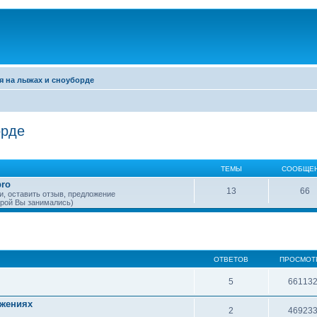
я на лыжах и сноуборде
орде
ТЕМЫ
СООБЩЕ
pro
13
66
и, оставить отзыв, предложение
орой Вы занимались)
ОТВЕТОВ
ПРОСМОТ
5
66113
ижениях
2
46923