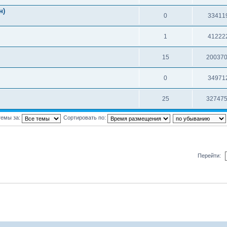
н)
0
33411
1
41222
15
20037
0
34971
25
32747
темы за:
Сортировать по:
Перейти: