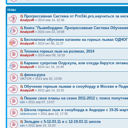
ТЕМЫ
Прогрессивная Система от ProSki.pro,научиться за нес
AnalyzeR
» 2014 янв 14, 22:36
Книга "Лыжебординг. Прогрессивная Система Обучени
AnalyzeR
» 2015 сен 23, 19:08
Бесплатное обучение катанию на горных лыжах ОДНОГ
AnalyzeR
» 2014 окт 06, 11:37
Техника горных лыж на роликах, 2014
AnalyzeR
» 2014 июл 09, 16:18
Карвинг супротив Олдскула, или откуда берутся лета
AnalyzeR
» 2014 окт 16, 10:49
финка-рука
VIKTOR » 2013 апр 20, 13:58
Обучение горным лыжам и сноуборду в Москве и Под
AnalyzeR
» 2012 дек 14, 10:32
Пишем свои планы на сезон 2011-2012 г, поиск попутчи
sim
» 2011 апр 07, 13:57
Школа горных лыж и сноуборда в Андорре с 19-26 март
skiinstructor
» 2011 фев 10, 17:35
Зельден с 5-12.03.11 и с 12-19.03.11 школа
sim
» 2011 фев 10, 15:20