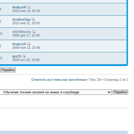
AnalyzeR
9
2010 янв 19, 00:33
AmelinaOlga
2
2010 янв 11, 10:50
sNOWbunny
05
2009 дек 17, 11:08
AnalyzeR
2
2009 ноя 12, 23:46
igor25
55
2009 окт 20, 19:58
Отметить все темы как прочтённые
• Тем: 26 • Страница
1
из
1