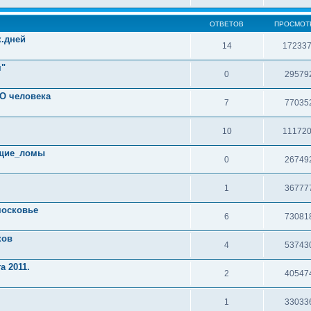
ОТВЕТОВ
ПРОСМОТ
к.дней
14
17233
я"
0
29579
О человека
7
77035
10
11172
ющие_ломы
0
26749
1
36777
московье
6
73081
ков
4
53743
а 2011.
2
40547
1
33033