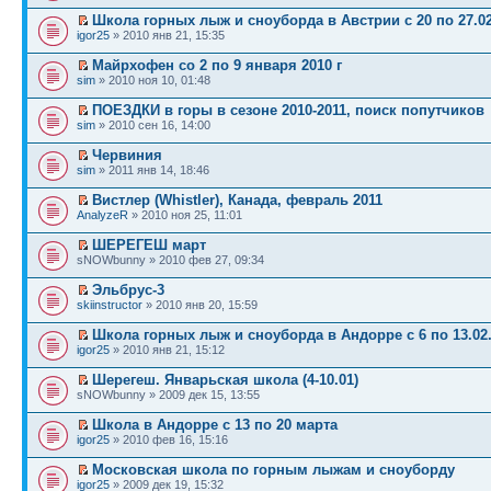
Школа горных лыж и сноуборда в Австрии с 20 по 27.02
igor25
» 2010 янв 21, 15:35
Майрхофен со 2 по 9 января 2010 г
sim
» 2010 ноя 10, 01:48
ПОЕЗДКИ в горы в сезоне 2010-2011, поиск попутчиков
sim
» 2010 сен 16, 14:00
Червиния
sim
» 2011 янв 14, 18:46
Вистлер (Whistler), Канада, февраль 2011
AnalyzeR
» 2010 ноя 25, 11:01
ШЕРЕГЕШ март
sNOWbunny » 2010 фев 27, 09:34
Эльбрус-3
skiinstructor
» 2010 янв 20, 15:59
Школа горных лыж и сноуборда в Андорре с 6 по 13.02
igor25
» 2010 янв 21, 15:12
Шерегеш. Январьская школа (4-10.01)
sNOWbunny » 2009 дек 15, 13:55
Школа в Андорре с 13 по 20 марта
igor25
» 2010 фев 16, 15:16
Московская школа по горным лыжам и сноуборду
igor25
» 2009 дек 19, 15:32