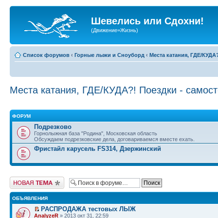
Шевелись или Сдохни!
(Движение=Жизнь)
Список форумов
‹
Горные лыжи и Сноуборд
‹
Места катания, ГДЕ/КУДА
Места катания, ГДЕ/КУДА?! Поездки - самос
ФОРУМ
Подрезково
Горнолыжная база "Родина", Московская область
Обсуждаем подрезковские дела, договариваемся вместе ехать.
Фристайл карусель FS314, Дзержинский
Начать новую тему
ОБЪЯВЛЕНИЯ
РАСПРОДАЖА тестовых ЛЫЖ
AnalyzeR
» 2013 окт 31, 22:59