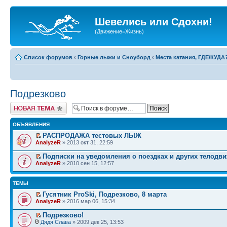
Шевелись или Сдохни!
(Движение=Жизнь)
Список форумов
‹
Горные лыжи и Сноуборд
‹
Места катания, ГДЕ/КУДА
Подрезково
Начать новую тему
ОБЪЯВЛЕНИЯ
РАСПРОДАЖА тестовых ЛЫЖ
AnalyzeR
» 2013 окт 31, 22:59
Подписки на уведомления о поездках и других телодв
AnalyzeR
» 2010 сен 15, 12:57
ТЕМЫ
Гусятник ProSki, Подрезково, 8 марта
AnalyzeR
» 2016 мар 06, 15:34
Подрезково!
Дядя Слава
» 2009 дек 25, 13:53