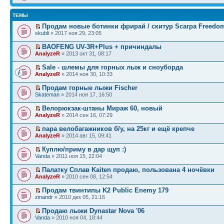
ТЕМЫ
Продам новые ботинки фрирай / скитур Scarpa Freedo
skubli
» 2017 ноя 29, 23:05
BAOFENG UV-3R+Plus + причиндалы
AnalyzeR
» 2013 окт 31, 08:17
Sale - шлемы для горных лыж и сноуборда
AnalyzeR
» 2014 ноя 30, 10:33
Продам горные лыжи Fischer
Skateman
» 2014 ноя 17, 16:50
Велорюкзак-штаны Мираж 60, новый
AnalyzeR
» 2014 сен 16, 07:29
пара велобагажников б/у, на 25кг и ещё крепче
AnalyzeR
» 2014 авг 15, 09:41
Куплю/приму в дар щуп :)
Vanda
» 2011 ноя 15, 22:04
Палатку Сплав Kaiten продаю, пользована 4 ночёвки
AnalyzeR
» 2010 сен 08, 12:54
Продам твинтипы K2 Public Enemy 179
zinandr
» 2010 дек 05, 21:16
Продаю лыжи Dynastar Nova '06
Vanda
» 2010 ноя 04, 18:44