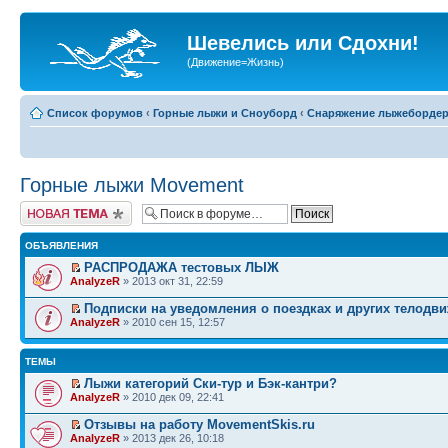
Шевелись или Сдохни!
(Движение=Жизнь)
Список форумов
‹
Горные лыжи и Сноуборд
‹
Снаряжение лыжеборде
Горные лыжи Movement
Начать новую тему
ОБЪЯВЛЕНИЯ
РАСПРОДАЖА тестовых ЛЫЖ
AnalyzeR
» 2013 окт 31, 22:59
Подписки на уведомления о поездках и других телодв
AnalyzeR
» 2010 сен 15, 12:57
ТЕМЫ
Лыжи категорий Ски-тур и Бэк-кантри?
AnalyzeR
» 2010 дек 09, 22:41
Отзывы на работу MovementSkis.ru
AnalyzeR
» 2013 дек 26, 10:18