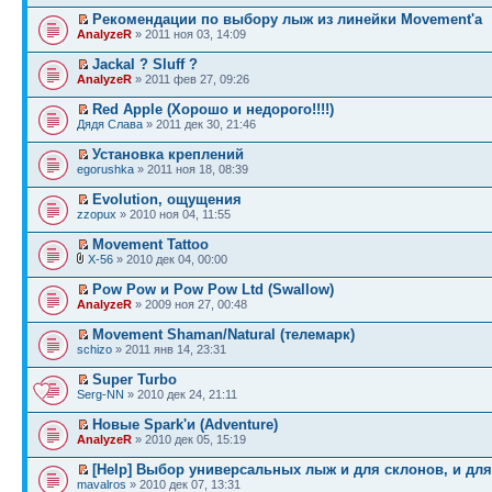
Рекомендации по выбору лыж из линейки Movement'а
AnalyzeR
» 2011 ноя 03, 14:09
Jackal ? Sluff ?
AnalyzeR
» 2011 фев 27, 09:26
Red Apple (Хорошо и недорого!!!!)
Дядя Слава
» 2011 дек 30, 21:46
Установка креплений
egorushka
» 2011 ноя 18, 08:39
Evolution, ощущения
zzopux
» 2010 ноя 04, 11:55
Movement Tattoo
X-56
» 2010 дек 04, 00:00
Pow Pow и Pow Pow Ltd (Swallow)
AnalyzeR
» 2009 ноя 27, 00:48
Movement Shaman/Natural (телемарк)
schizo
» 2011 янв 14, 23:31
Super Turbo
Serg-NN
» 2010 дек 24, 21:11
Новые Spark'и (Adventure)
AnalyzeR
» 2010 дек 05, 15:19
[Help] Выбор универсальных лыж и для склонов, и для
mavalros
» 2010 дек 07, 13:31