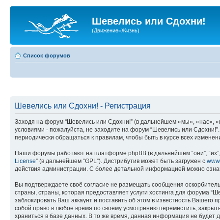
Шевелись или Сдохни!
(Движение=Жизнь)
Список форумов
Шевелись или Сдохни! - Регистрация
Заходя на форум “Шевелись или Сдохни!” (в дальнейшем «мы», «нас», «н
условиями - пожалуйста, не заходите на форум “Шевелись или Сдохни!”
периодически обращаться к правилам, чтобы быть в курсе всех измене
Наши форумы работают на платформе phpBB (в дальнейшем “они”, “их”, 
License
” (в дальнейшем “GPL”). Дистрибутив может быть загружен с
www
действия администрации. С более детальной информацией можно озна
Вы подтверждаете своё согласие не размещать сообщения оскорбительн
страны, страны, которая предоставляет услуги хостинга для форума “
заблокировать Ваш аккаунт и поставить об этом в известность Вашего 
собой право в любое время по своему усмотрению переместить, закрыть
храниться в базе данных. В то же время, данная информация не будет 