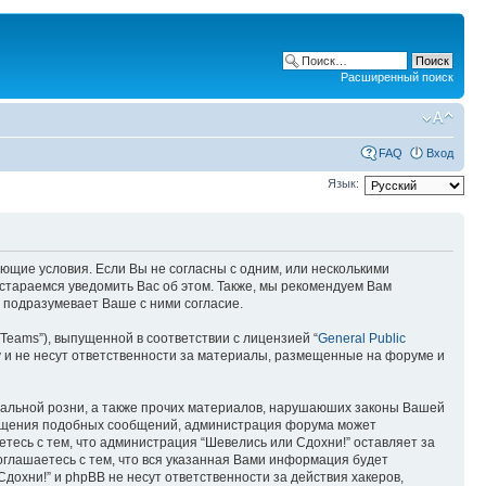
Расширенный поиск
FAQ
Вход
Язык:
ующие условия. Если Вы не согласны с одним, или несколькими
остараемся уведомить Вас об этом. Также, мы рекомендуем Вам
 подразумевает Ваше с ними согласие.
Teams”), выпущенной в соответствии с лицензией “
General Public
 и не несут ответственности за материалы, размещенные на форуме и
ональной розни, а также прочих материалов, нарушаюших законы Вашей
змещения подобных сообщений, администрация форума может
етесь с тем, что администрация “Шевелись или Сдохни!” оставляет за
оглашаетесь с тем, что вся указанная Вами информация будет
дохни!” и phpBB не несут ответственности за действия хакеров,