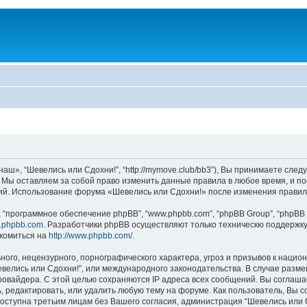
аш», “Шевелись или Сдохни!”, “http://mymove.club/bb3”), Вы принимаете след
. Мы оставляем за собой право изменить данные правила в любое время, и п
ний. Использование форума «Шевелись или Сдохни!» после изменения правил
“программное обеспечение phpBB”, “www.phpbb.com”, “phpBB Group”, “phpBB 
.phpbb.com
. Разработчики phpBB осуществляют только техническю поддержку
комиться на
http://www.phpbb.com/
.
ого, нецензурного, порнографического характера, угроз и призывов к наци
Шевелись или Сдохни!”, или международного законодательства. В случае ра
провайдера. С этой целью сохраняются IP адреса всех сообщений. Вы соглаша
, редактировать, или удалить любую тему на форуме. Как пользователь, Вы с
доступна третьим лицам без Вашего согласия, администрация “Шевелись или С