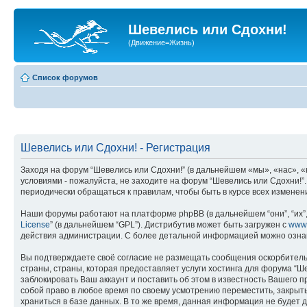
Шевелись или Сдохни!
(Движение=Жизнь)
Список форумов
Шевелись или Сдохни! - Регистрация
Заходя на форум “Шевелись или Сдохни!” (в дальнейшем «мы», «нас», «н
условиями - пожалуйста, не заходите на форум “Шевелись или Сдохни!”
периодически обращаться к правилам, чтобы быть в курсе всех измене
Наши форумы работают на платформе phpBB (в дальнейшем “они”, “их”, 
License
” (в дальнейшем “GPL”). Дистрибутив может быть загружен с
www
действия администрации. С более детальной информацией можно озна
Вы подтверждаете своё согласие не размещать сообщения оскорбительн
страны, страны, которая предоставляет услуги хостинга для форума “
заблокировать Ваш аккаунт и поставить об этом в известность Вашего 
собой право в любое время по своему усмотрению переместить, закрыть
храниться в базе данных. В то же время, данная информация не будет 