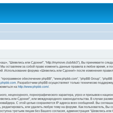
аш», “Шевелись или Сдохни!”, “http://mymove.club/bb3”), Вы принимаете след
. Мы оставляем за собой право изменить данные правила в любое время, и п
ний. Использование форума «Шевелись или Сдохни!» после изменения правил
“программное обеспечение phpBB”, “www.phpbb.com”, “phpBB Group”, “phpBB 
.phpbb.com
. Разработчики phpBB осуществляют только техническю поддержку
комиться на
http://www.phpbb.com/
.
ого, нецензурного, порнографического характера, угроз и призывов к наци
Шевелись или Сдохни!”, или международного законодательства. В случае ра
провайдера. С этой целью сохраняются IP адреса всех сообщений. Вы соглаша
, редактировать, или удалить любую тему на форуме. Как пользователь, Вы с
доступна третьим лицам без Вашего согласия, администрация “Шевелись или С