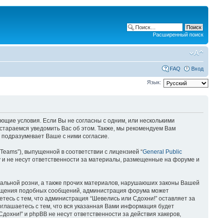
Расширенный поиск
FAQ
Вход
Язык:
ующие условия. Если Вы не согласны с одним, или несколькими
остараемся уведомить Вас об этом. Также, мы рекомендуем Вам
 подразумевает Ваше с ними согласие.
Teams”), выпущенной в соответствии с лицензией “
General Public
 и не несут ответственности за материалы, размещенные на форуме и
ональной розни, а также прочих материалов, нарушаюших законы Вашей
змещения подобных сообщений, администрация форума может
етесь с тем, что администрация “Шевелись или Сдохни!” оставляет за
оглашаетесь с тем, что вся указанная Вами информация будет
дохни!” и phpBB не несут ответственности за действия хакеров,