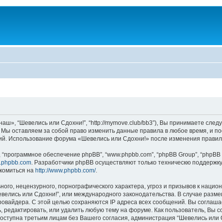
аш», “Шевелись или Сдохни!”, “http://mymove.club/bb3”), Вы принимаете след
. Мы оставляем за собой право изменить данные правила в любое время, и п
ний. Использование форума «Шевелись или Сдохни!» после изменения правил
“программное обеспечение phpBB”, “www.phpbb.com”, “phpBB Group”, “phpBB 
.phpbb.com
. Разработчики phpBB осуществляют только техническю поддержку
комиться на
http://www.phpbb.com/
.
ого, нецензурного, порнографического характера, угроз и призывов к наци
Шевелись или Сдохни!”, или международного законодательства. В случае ра
провайдера. С этой целью сохраняются IP адреса всех сообщений. Вы соглаша
, редактировать, или удалить любую тему на форуме. Как пользователь, Вы с
доступна третьим лицам без Вашего согласия, администрация “Шевелись или С