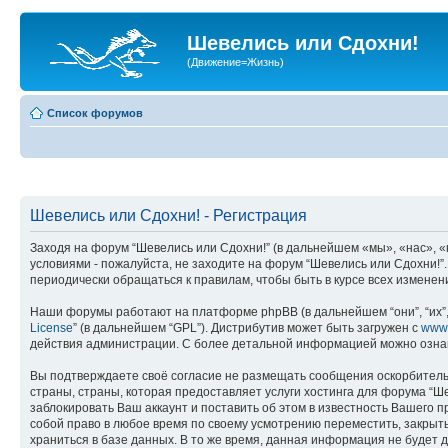
Шевелись или Сдохни!
(Движение=Жизнь)
Список форумов
Шевелись или Сдохни! - Регистрация
Заходя на форум “Шевелись или Сдохни!” (в дальнейшем «мы», «нас», «н
условиями - пожалуйста, не заходите на форум “Шевелись или Сдохни!”
периодически обращаться к правилам, чтобы быть в курсе всех измене
Наши форумы работают на платформе phpBB (в дальнейшем “они”, “их”, 
License
” (в дальнейшем “GPL”). Дистрибутив может быть загружен с
www
действия администрации. С более детальной информацией можно озна
Вы подтверждаете своё согласие не размещать сообщения оскорбительн
страны, страны, которая предоставляет услуги хостинга для форума “
заблокировать Ваш аккаунт и поставить об этом в известность Вашего 
собой право в любое время по своему усмотрению переместить, закрыть
храниться в базе данных. В то же время, данная информация не будет 