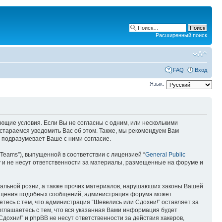
Расширенный поиск
FAQ
Вход
Язык:
ующие условия. Если Вы не согласны с одним, или несколькими
остараемся уведомить Вас об этом. Также, мы рекомендуем Вам
 подразумевает Ваше с ними согласие.
Teams”), выпущенной в соответствии с лицензией “
General Public
 и не несут ответственности за материалы, размещенные на форуме и
ональной розни, а также прочих материалов, нарушаюших законы Вашей
змещения подобных сообщений, администрация форума может
етесь с тем, что администрация “Шевелись или Сдохни!” оставляет за
оглашаетесь с тем, что вся указанная Вами информация будет
дохни!” и phpBB не несут ответственности за действия хакеров,