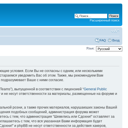
Расширенный поиск
FAQ
Вход
Язык:
ующие условия. Если Вы не согласны с одним, или несколькими
остараемся уведомить Вас об этом. Также, мы рекомендуем Вам
 подразумевает Ваше с ними согласие.
Teams”), выпущенной в соответствии с лицензией “
General Public
 и не несут ответственности за материалы, размещенные на форуме и
ональной розни, а также прочих материалов, нарушаюших законы Вашей
змещения подобных сообщений, администрация форума может
етесь с тем, что администрация “Шевелись или Сдохни!” оставляет за
оглашаетесь с тем, что вся указанная Вами информация будет
дохни!” и phpBB не несут ответственности за действия хакеров,