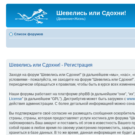
Шевелись или Сдохни!
(Движение=Жизнь)
Список форумов
Шевелись или Сдохни! - Регистрация
Заходя на форум “Шевелись или Сдохни!” (в дальнейшем «мы», «нас», «н
условиями - пожалуйста, не заходите на форум “Шевелись или Сдохни!”
периодически обращаться к правилам, чтобы быть в курсе всех измене
Наши форумы работают на платформе phpBB (в дальнейшем “они”, “их”, 
License
” (в дальнейшем “GPL”). Дистрибутив может быть загружен с
www
действия администрации. С более детальной информацией можно озна
Вы подтверждаете своё согласие не размещать сообщения оскорбительн
страны, страны, которая предоставляет услуги хостинга для форума “
заблокировать Ваш аккаунт и поставить об этом в известность Вашего 
собой право в любое время по своему усмотрению переместить, закрыть
храниться в базе данных. В то же время, данная информация не будет 