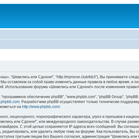
аш», “Шевелись или Сдохни!”, “http://mymove.club/bb3”), Вы принимаете след
. Мы оставляем за собой право изменить данные правила в любое время, и п
ний. Использование форума «Шевелись или Сдохни!» после изменения правил
“программное обеспечение phpBB”, “www.phpbb.com”, “phpBB Group”, “phpBB 
.phpbb.com
. Разработчики phpBB осуществляют только техническю поддержку
комиться на
http://www.phpbb.com/
.
ого, нецензурного, порнографического характера, угроз и призывов к наци
Шевелись или Сдохни!”, или международного законодательства. В случае ра
провайдера. С этой целью сохраняются IP адреса всех сообщений. Вы соглаша
, редактировать, или удалить любую тему на форуме. Как пользователь, Вы с
доступна третьим лицам без Вашего согласия, администрация “Шевелись или С