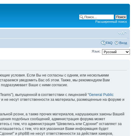
Расширенный поиск
FAQ
Вход
Язык:
ующие условия. Если Вы не согласны с одним, или несколькими
остараемся уведомить Вас об этом. Также, мы рекомендуем Вам
 подразумевает Ваше с ними согласие.
Teams”), выпущенной в соответствии с лицензией “
General Public
 и не несут ответственности за материалы, размещенные на форуме и
ональной розни, а также прочих материалов, нарушаюших законы Вашей
змещения подобных сообщений, администрация форума может
етесь с тем, что администрация “Шевелись или Сдохни!” оставляет за
оглашаетесь с тем, что вся указанная Вами информация будет
дохни!” и phpBB не несут ответственности за действия хакеров,