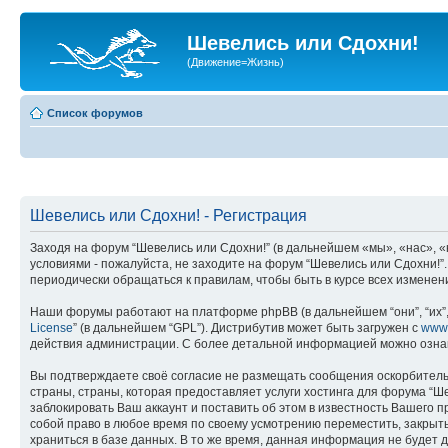
Шевелись или Сдохни!
(Движение=Жизнь)
Список форумов
Шевелись или Сдохни! - Регистрация
Заходя на форум “Шевелись или Сдохни!” (в дальнейшем «мы», «нас», «н
условиями - пожалуйста, не заходите на форум “Шевелись или Сдохни!”
периодически обращаться к правилам, чтобы быть в курсе всех измене
Наши форумы работают на платформе phpBB (в дальнейшем “они”, “их”, 
License
” (в дальнейшем “GPL”). Дистрибутив может быть загружен с
www
действия администрации. С более детальной информацией можно озна
Вы подтверждаете своё согласие не размещать сообщения оскорбительн
страны, страны, которая предоставляет услуги хостинга для форума “
заблокировать Ваш аккаунт и поставить об этом в известность Вашего 
собой право в любое время по своему усмотрению переместить, закрыть
храниться в базе данных. В то же время, данная информация не будет 