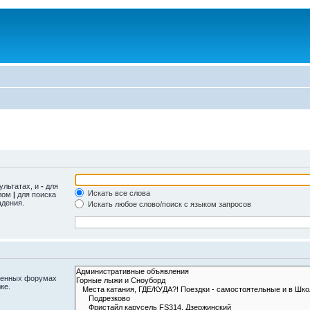
ультатах, и
-
для
Искать все слова
олом
|
для поиска
адения.
Искать любое слово/поиск с языком запросов
оженных форумах
же.