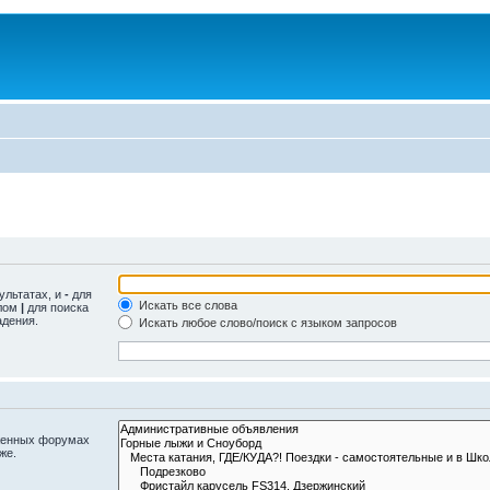
ультатах, и
-
для
Искать все слова
олом
|
для поиска
адения.
Искать любое слово/поиск с языком запросов
оженных форумах
же.