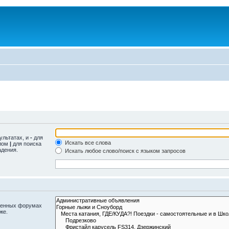
ультатах, и
-
для
Искать все слова
олом
|
для поиска
адения.
Искать любое слово/поиск с языком запросов
оженных форумах
же.