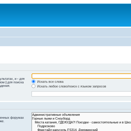
ультатах, и
-
для
Искать все слова
олом
|
для поиска
адения.
Искать любое слово/поиск с языком запросов
оженных форумах
же.