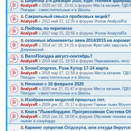
Шерегеш 2-8 декабря 2020, курс техники фрирай
AnalyzeR
» 2020 окт 02, 23:41 в форуме
Места катания, ГДЕ/
Поездки - самостоятельные и в Школы.
Сакральный смысл пробковых акций?
AnalyzeR
» 2012 май 21, 12:35 в форуме
Уголок AnalyzeR'а
Любовь по переписке
AnalyzeR
» 2017 мар 15, 22:56 в форуме
Уголок AnalyzeR'а
сезонные абонементы зима 2014/2015 на аэрома
AnalyzeR
» 2014 окт 19, 14:15 в форуме
Фристайл карусель 
Дзержинский
ВелоПоездка август-сентябрь?
AnalyzeR
» 2014 май 21, 10:53 в форуме
Перезимовать лето
SnowCongress, Роза Хутор 17-24 марта
AnalyzeR
» 2018 мар 07, 12:58 в форуме
Места катания, ГДЕ
Поездки - самостоятельные и в Школы.
Нечкино с 16 февраля 2020
AnalyzeR
» 2020 янв 27, 01:47 в форуме
Места катания, ГДЕ
Поездки - самостоятельные и в Школы.
Изображения моделей прошлых лет.
AnalyzeR
» 2009 дек 22, 15:17 в форуме
Горные лыжи Movem
Книга "Лыжебординг. Прогрессивная Система О
AnalyzeR
» 2015 сен 23, 19:08 в форуме
Обучение технике ка
лыжах и сноуборде
Карвинг супротив Олдскула, или откуда берутся