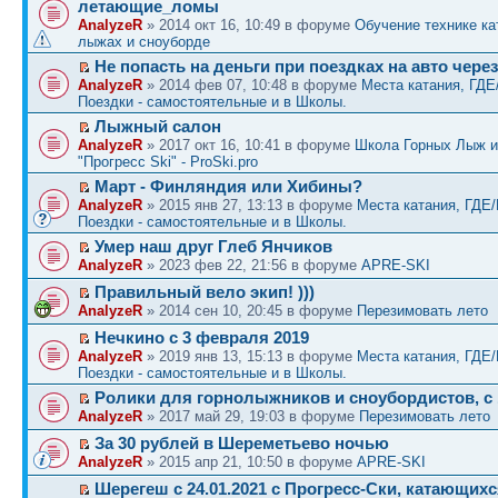
летающие_ломы
AnalyzeR
» 2014 окт 16, 10:49 в форуме
Обучение технике ка
лыжах и сноуборде
Не попасть на деньги при поездках на авто чер
AnalyzeR
» 2014 фев 07, 10:48 в форуме
Места катания, ГДЕ
Поездки - самостоятельные и в Школы.
Лыжный салон
AnalyzeR
» 2017 окт 16, 10:41 в форуме
Школа Горных Лыж и
"Прогресс Ski" - ProSki.pro
Март - Финляндия или Хибины?
AnalyzeR
» 2015 янв 27, 13:13 в форуме
Места катания, ГДЕ
Поездки - самостоятельные и в Школы.
Умер наш друг Глеб Янчиков
AnalyzeR
» 2023 фев 22, 21:56 в форуме
APRE-SKI
Правильный вело экип! )))
AnalyzeR
» 2014 сен 10, 20:45 в форуме
Перезимовать лето
Нечкино с 3 февраля 2019
AnalyzeR
» 2019 янв 13, 15:13 в форуме
Места катания, ГДЕ
Поездки - самостоятельные и в Школы.
Ролики для горнолыжников и сноубордистов, с
AnalyzeR
» 2017 май 29, 19:03 в форуме
Перезимовать лето
За 30 рублей в Шереметьево ночью
AnalyzeR
» 2015 апр 21, 10:50 в форуме
APRE-SKI
Шерегеш с 24.01.2021 с Прогресс-Ски, катающихс