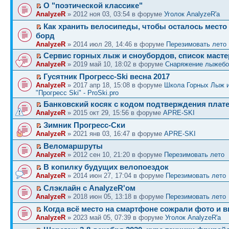
О "поэтической классике"
AnalyzeR
» 2012 ноя 03, 03:54 в форуме
Уголок AnalyzeR'а
Как хранить велосипеды, чтобы осталось место
борд
AnalyzeR
» 2014 июл 28, 14:46 в форуме
Перезимовать лето
Сервис горных лыж и сноубордов, список маст
AnalyzeR
» 2019 май 10, 18:02 в форуме
Снаряжение лыжебо
Гусятник Прогресс-Ski весна 2017
AnalyzeR
» 2017 апр 18, 15:08 в форуме
Школа Горных Лыж 
"Прогресс Ski" - ProSki.pro
Банковский косяк с кодом подтверждения плат
AnalyzeR
» 2015 окт 29, 15:56 в форуме
APRE-SKI
Зимник Прогресс-Ски
AnalyzeR
» 2021 янв 03, 16:47 в форуме
APRE-SKI
Веломаршруты
AnalyzeR
» 2012 сен 10, 21:20 в форуме
Перезимовать лето
В копилку будущих велопоездок
AnalyzeR
» 2014 июн 27, 17:04 в форуме
Перезимовать лето
Слэклайн с AnalyzeR'ом
AnalyzeR
» 2018 июн 05, 13:18 в форуме
Перезимовать лето
Когда всё место на смартфоне сожрали фото и в
AnalyzeR
» 2023 май 05, 07:39 в форуме
Уголок AnalyzeR'а