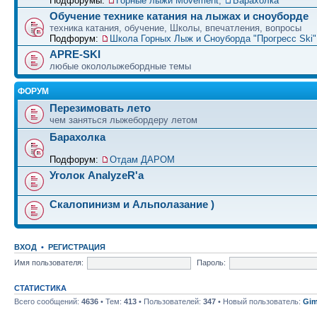
Подфорумы:
Горные лыжи Movement
,
Барахолка
Обучение технике катания на лыжах и сноуборде
техника катания, обучение, Школы, впечатления, вопросы
Подфорум:
Школа Горных Лыж и Сноуборда "Прогресс Ski" 
APRE-SKI
любые окололыжебордные темы
ФОРУМ
Перезимовать лето
чем заняться лыжебордеру летом
Барахолка
Подфорум:
Отдам ДАРОМ
Уголок AnalyzeR'а
Скалопинизм и Альполазание )
ВХОД
•
РЕГИСТРАЦИЯ
Имя пользователя:
Пароль:
СТАТИСТИКА
Всего сообщений:
4636
• Тем:
413
• Пользователей:
347
• Новый пользователь:
Gim