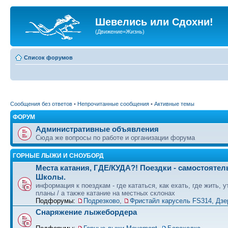
Шевелись или Сдохни!
(Движение=Жизнь)
Список форумов
Сообщения без ответов
•
Непрочитанные сообщения
•
Активные темы
ФОРУМ
Административные объявления
Сюда же вопросы по работе и организации форума
ГОРНЫЕ ЛЫЖИ И СНОУБОРД
Места катания, ГДЕ/КУДА?! Поездки - самостоятел
Школы.
информация к поездкам - где кататься, как ехать, где жить, 
планы / а также катание на местных склонах
Подфорумы:
Подрезково
,
Фристайл карусель FS314, Дзе
Снаряжение лыжебордера