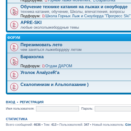
Подфорумы:
Горные лыжи Movement
,
Барахолка
Обучение технике катания на лыжах и сноуборде
техника катания, обучение, Школы, впечатления, вопросы
Подфорум:
Школа Горных Лыж и Сноуборда "Прогресс Ski" 
APRE-SKI
любые окололыжебордные темы
ФОРУМ
Перезимовать лето
чем заняться лыжебордеру летом
Барахолка
Подфорум:
Отдам ДАРОМ
Уголок AnalyzeR'а
Скалопинизм и Альполазание )
ВХОД
•
РЕГИСТРАЦИЯ
Имя пользователя:
Пароль:
СТАТИСТИКА
Всего сообщений:
4636
• Тем:
413
• Пользователей:
347
• Новый пользователь:
Gim