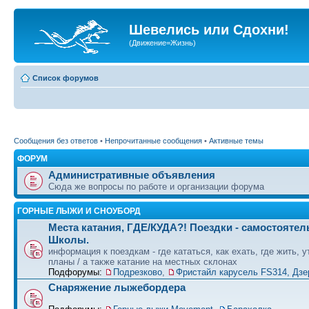
Шевелись или Сдохни!
(Движение=Жизнь)
Список форумов
Сообщения без ответов
•
Непрочитанные сообщения
•
Активные темы
ФОРУМ
Административные объявления
Сюда же вопросы по работе и организации форума
ГОРНЫЕ ЛЫЖИ И СНОУБОРД
Места катания, ГДЕ/КУДА?! Поездки - самостоятел
Школы.
информация к поездкам - где кататься, как ехать, где жить, 
планы / а также катание на местных склонах
Подфорумы:
Подрезково
,
Фристайл карусель FS314, Дзе
Снаряжение лыжебордера