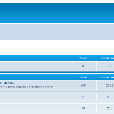
ТЕМЫ
СООБЩЕ
9
48
ТЕМЫ
СООБЩЕ
 в Школы.
148
2338
аны / а также катание на местных склонах
37
219
39
273