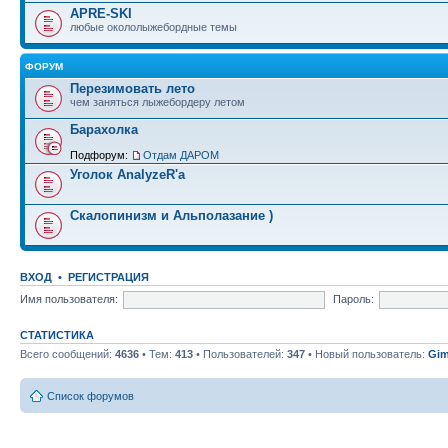
APRE-SKI
любые окололыжебордные темы
ФОРУМ
Перезимовать лето
чем заняться лыжебордеру летом
Барахолка
Подфорум:
Отдам ДАРОМ
Уголок AnalyzeR'а
Скалопинизм и Альполазание )
ВХОД
•
РЕГИСТРАЦИЯ
Имя пользователя:
Пароль:
СТАТИСТИКА
Всего сообщений:
4636
• Тем:
413
• Пользователей:
347
• Новый пользователь:
Gim
Список форумов