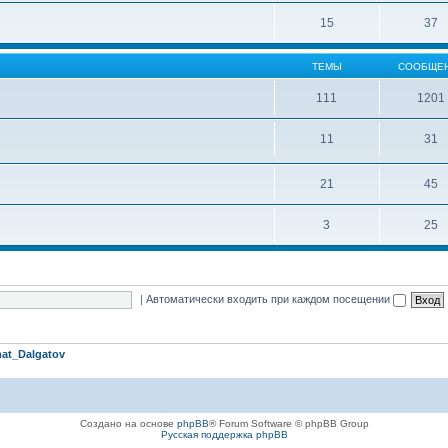
15
37
ТЕМЫ
СООБЩЕ
111
1201
11
31
21
45
3
25
|
Автоматически входить при каждом посещении
at_Dalgatov
Создано на основе
phpBB
® Forum Software © phpBB Group
Русская поддержка phpBB