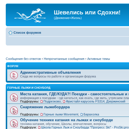
Шевелись или Сдохни!
(Движение=Жизнь)
Список форумов
Сообщения без ответов
•
Непрочитанные сообщения
•
Активные темы
ФОРУМ
Административные объявления
Сюда же вопросы по работе и организации форума
ГОРНЫЕ ЛЫЖИ И СНОУБОРД
Места катания, ГДЕ/КУДА?! Поездки - самостоятельные и
информация к поездкам - где кататься, как ехать, где жить, утрясаем пл
Подфорумы:
Подрезково
,
Фристайл карусель FS314, Дзержинский
Снаряжение лыжебордера
Подфорумы:
Горные лыжи Movement
,
Барахолка
Обучение технике катания на лыжах и сноуборде
техника катания, обучение, Школы, впечатления, вопросы
Подфорум:
Школа Горных Лыж и Сноуборда "Прогресс Ski" - ProSki.pro