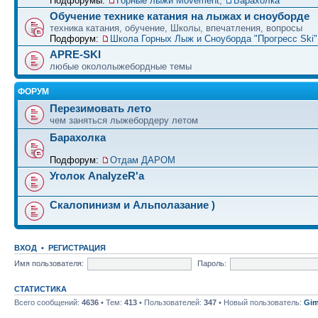
Подфорумы:
Горные лыжи Movement
,
Барахолка
Обучение технике катания на лыжах и сноуборде
техника катания, обучение, Школы, впечатления, вопросы
Подфорум:
Школа Горных Лыж и Сноуборда "Прогресс Ski" 
APRE-SKI
любые окололыжебордные темы
ФОРУМ
Перезимовать лето
чем заняться лыжебордеру летом
Барахолка
Подфорум:
Отдам ДАРОМ
Уголок AnalyzeR'а
Скалопинизм и Альполазание )
ВХОД
•
РЕГИСТРАЦИЯ
Имя пользователя:
Пароль:
СТАТИСТИКА
Всего сообщений:
4636
• Тем:
413
• Пользователей:
347
• Новый пользователь:
Gim