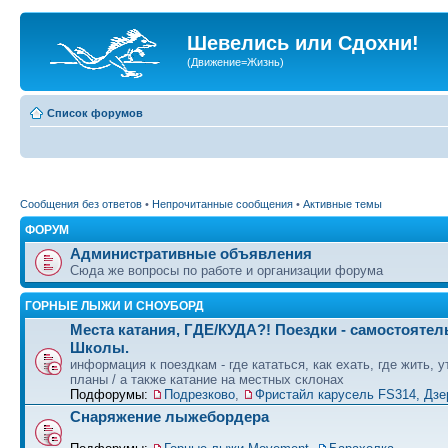
Шевелись или Сдохни!
(Движение=Жизнь)
Список форумов
Сообщения без ответов
•
Непрочитанные сообщения
•
Активные темы
ФОРУМ
Административные объявления
Сюда же вопросы по работе и организации форума
ГОРНЫЕ ЛЫЖИ И СНОУБОРД
Места катания, ГДЕ/КУДА?! Поездки - самостоятел
Школы.
информация к поездкам - где кататься, как ехать, где жить, 
планы / а также катание на местных склонах
Подфорумы:
Подрезково
,
Фристайл карусель FS314, Дзе
Снаряжение лыжебордера