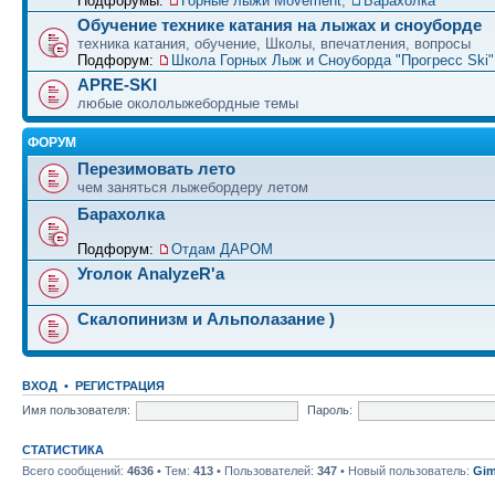
Подфорумы:
Горные лыжи Movement
,
Барахолка
Обучение технике катания на лыжах и сноуборде
техника катания, обучение, Школы, впечатления, вопросы
Подфорум:
Школа Горных Лыж и Сноуборда "Прогресс Ski" 
APRE-SKI
любые окололыжебордные темы
ФОРУМ
Перезимовать лето
чем заняться лыжебордеру летом
Барахолка
Подфорум:
Отдам ДАРОМ
Уголок AnalyzeR'а
Скалопинизм и Альполазание )
ВХОД
•
РЕГИСТРАЦИЯ
Имя пользователя:
Пароль:
СТАТИСТИКА
Всего сообщений:
4636
• Тем:
413
• Пользователей:
347
• Новый пользователь:
Gim