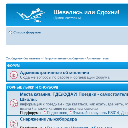
Шевелись или Сдохни!
(Движение=Жизнь)
Список форумов
Сообщения без ответов
•
Непрочитанные сообщения
•
Активные темы
ФОРУМ
Административные объявления
Сюда же вопросы по работе и организации форума
ГОРНЫЕ ЛЫЖИ И СНОУБОРД
Места катания, ГДЕ/КУДА?! Поездки - самостоятел
Школы.
информация к поездкам - где кататься, как ехать, где жить, 
планы / а также катание на местных склонах
Подфорумы:
Подрезково
,
Фристайл карусель FS314, Дзе
Снаряжение лыжебордера