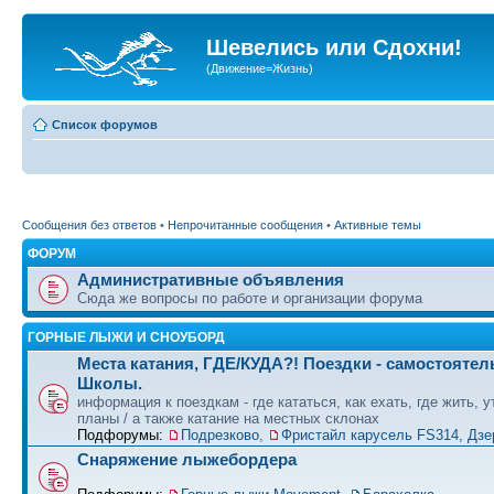
Шевелись или Сдохни!
(Движение=Жизнь)
Список форумов
Сообщения без ответов
•
Непрочитанные сообщения
•
Активные темы
ФОРУМ
Административные объявления
Сюда же вопросы по работе и организации форума
ГОРНЫЕ ЛЫЖИ И СНОУБОРД
Места катания, ГДЕ/КУДА?! Поездки - самостоятел
Школы.
информация к поездкам - где кататься, как ехать, где жить, 
планы / а также катание на местных склонах
Подфорумы:
Подрезково
,
Фристайл карусель FS314, Дзе
Снаряжение лыжебордера