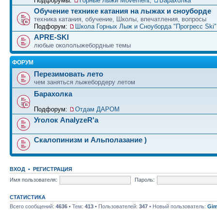
Подфорумы:
Горные лыжи Movement
,
Барахолка
Обучение технике катания на лыжах и сноуборде
техника катания, обучение, Школы, впечатления, вопросы
Подфорум:
Школа Горных Лыж и Сноуборда "Прогресс Ski" 
APRE-SKI
любые окололыжебордные темы
ФОРУМ
Перезимовать лето
чем заняться лыжебордеру летом
Барахолка
Подфорум:
Отдам ДАРОМ
Уголок AnalyzeR'а
Скалопинизм и Альполазание )
ВХОД
•
РЕГИСТРАЦИЯ
Имя пользователя:
Пароль:
СТАТИСТИКА
Всего сообщений:
4636
• Тем:
413
• Пользователей:
347
• Новый пользователь:
Gim